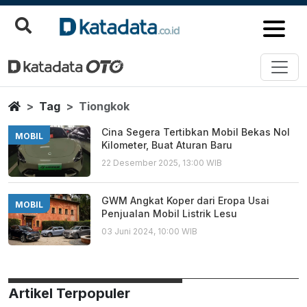
Tiongkok
Berita Terbaru
Home
Tag
Tiongkok
Cina Segera Tertibkan Mobil Bekas Nol
MOBIL
Kilometer, Buat Aturan Baru
22 Desember 2025, 13:00 WIB
GWM Angkat Koper dari Eropa Usai
MOBIL
Penjualan Mobil Listrik Lesu
03 Juni 2024, 10:00 WIB
Artikel Terpopuler