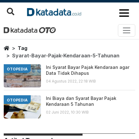
Syarat Bayar Pajak Kendaraan 
Berita Terbaru
Home
Tag
Syarat-Bayar-Pajak-Kendaraan-5-Tahunan
Ini Syarat Bayar Pajak Kendaraan agar
OTOPEDIA
Data Tidak Dihapus
04 Agustus 2022, 22:18 WIB
Ini Biaya dan Syarat Bayar Pajak
OTOPEDIA
Kendaraan 5 Tahunan
02 Juni 2022, 10:30 WIB