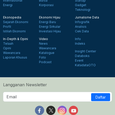
Internasional
Bursa
Startup
Energi
Korporasi
Gadget
Teknologi
Ekonopedia
Ekonomi Hijau
Jurnalisme Data
Sejarah Ekonomi
Energi Baru
Infografik
Profil
Energi Sirkular
Analisis
Istilah Ekonomi
Investasi Hijau
Cek Data
In-Depth & Opini
Video
Info
Telaah
News
Indeks
Opini
Wawancara
Insight Center
Wawancara
Katalogue
Databoks
Laporan Khusus
Foto
Event
Podcast
KatadataOTO
Langganan Newsletter
Daftar
Follow us on Facebook
Follow us on X
Follow us on Instagram
Follow us on Yout