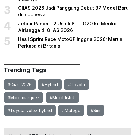
3
GIIAS 2026 Jadi Panggung Debut 37 Model Baru
di Indonesia
4
Jetour Pamer T2 Untuk KTT G20 ke Menko
Airlangga di GIIAS 2026
5
Hasil Sprint Race MotoGP Inggris 2026: Martin
Perkasa di Britania
Trending Tags
#Giias-2026
#Hybrid
#Toyota
#Marc-marquez
#Mobil-listrik
#Toyota-veloz-hybrid
#Motogp
#Sim