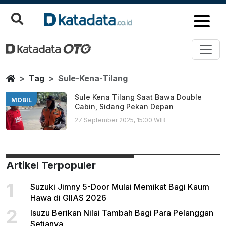
Sule Kena Tilang
Berita Terbaru
Home
Tag
Sule-Kena-Tilang
Sule Kena Tilang Saat Bawa Double
MOBIL
Cabin, Sidang Pekan Depan
27 September 2025, 15:00 WIB
Artikel Terpopuler
1
Suzuki Jimny 5-Door Mulai Memikat Bagi Kaum
Hawa di GIIAS 2026
2
Isuzu Berikan Nilai Tambah Bagi Para Pelanggan
Setianya