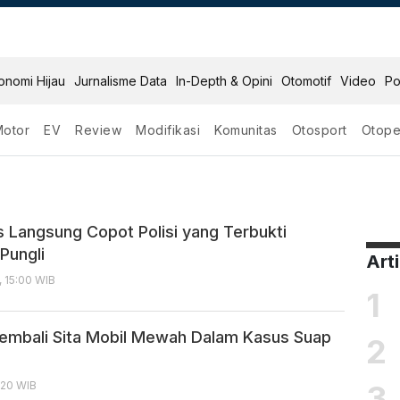
onomi Hijau
Jurnalisme Data
In-Depth & Opini
Otomotif
Video
Po
Motor
EV
Review
Modifikasi
Komunitas
Otosport
Otope
s Langsung Copot Polisi yang Terbukti
Pungli
Art
, 15:00 WIB
1
embali Sita Mobil Mewah Dalam Kasus Suap
2
3
8:20 WIB