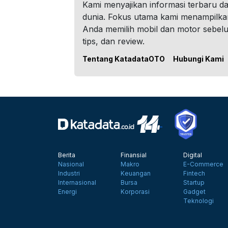
Kami menyajikan informasi terbaru dar
dunia. Fokus utama kami menampilka
Anda memilih mobil dan motor sebel
tips, dan review.
Tentang KatadataOTO
Hubungi Kami
Berita
Finansial
Digital
Nasional
Makro
E-Commerce
Industri
Keuangan
Fintech
Internasional
Bursa
Startup
Energi
Korporasi
Gadget
Teknologi