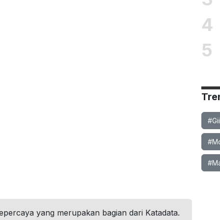
4
5
Tre
#Gi
#Mob
#Ma
tepercaya yang merupakan bagian dari Katadata.