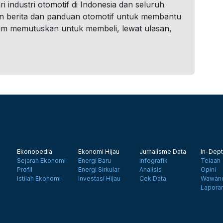
i industri otomotif di Indonesia dan seluruh
n berita dan panduan otomotif untuk membantu
um memutuskan untuk membeli, lewat ulasan,
Ekonopedia
Ekonomi Hijau
Jurnalisme Data
In-Dept
Sejarah Ekonomi
Energi Baru
Infografik
Telaah
Profil
Energi Sirkular
Analisis
Opini
Istilah Ekonomi
Investasi Hijau
Cek Data
Wawanc
Lapora