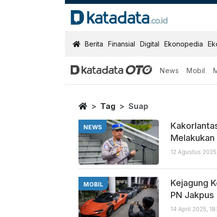
KatadataOTO
Berita
Finansial
Digital
Ekonopedia
Ek
News
Mobil
Suap
Berita Terbaru
Home
Tag
Suap
Kakorlanta
NEWS
Melakukan 
12 Agustus 2025
Kejagung K
MOBIL
PN Jakpus
14 April 2025, 1