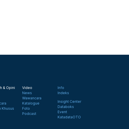
h & Opini
Video
Info
News
Indeks
Wawancara
Insight Center
ara
Katalogue
Databoks
n Khusus
Foto
Event
Podcast
KatadataOTO