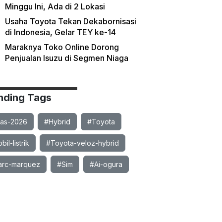
Minggu Ini, Ada di 2 Lokasi
Usaha Toyota Tekan Dekabornisasi
di Indonesia, Gelar TEY ke-14
Maraknya Toko Online Dorong
Penjualan Isuzu di Segmen Niaga
nding Tags
ias-2026
#Hybrid
#Toyota
il-listrik
#Toyota-veloz-hybrid
rc-marquez
#Sim
#Ai-ogura