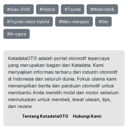
#Giias-2026
#Hybrid
#Toyota
#Mobil-listrik
#Toyota-veloz-hybrid
#Marc-marquez
#Sim
#Ai-ogura
KatadataOTO adalah portal otomotif tepercaya
yang merupakan bagian dari Katadata. Kami
menyajikan informasi terbaru dari industri otomotif
di Indonesia dan seluruh dunia. Fokus utama kami
menampilkan berita dan panduan otomotif untuk
membantu Anda memilih mobil dan motor sebelum
memutuskan untuk membeli, lewat ulasan, tips,
dan review.
Tentang KatadataOTO
Hubungi Kami