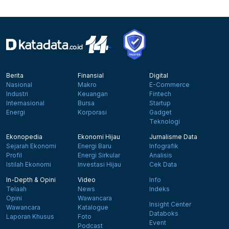
Berita
Finansial
Digital
Nasional
Makro
E-Commerce
Industri
Keuangan
Fintech
Internasional
Bursa
Startup
Energi
Korporasi
Gadget
Teknologi
Ekonopedia
Ekonomi Hijau
Jurnalisme Data
Sejarah Ekonomi
Energi Baru
Infografik
Profil
Energi Sirkular
Analisis
Istilah Ekonomi
Investasi Hijau
Cek Data
In-Depth & Opini
Video
Info
Telaah
News
Indeks
Opini
Wawancara
Insight Center
Wawancara
Katalogue
Databoks
Laporan Khusus
Foto
Event
Podcast