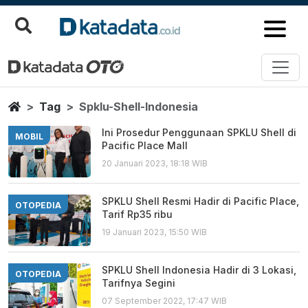
Spklu Shell Indonesia
Berita Terbaru
Home
Tag
Spklu-Shell-Indonesia
Ini Prosedur Penggunaan SPKLU Shell di
MOBIL
Pacific Place Mall
20 Januari 2023, 18:18 WIB
SPKLU Shell Resmi Hadir di Pacific Place,
OTOPEDIA
Tarif Rp35 ribu
19 Januari 2023, 15:50 WIB
SPKLU Shell Indonesia Hadir di 3 Lokasi,
OTOPEDIA
Tarifnya Segini
07 September 2022, 17:47 WIB