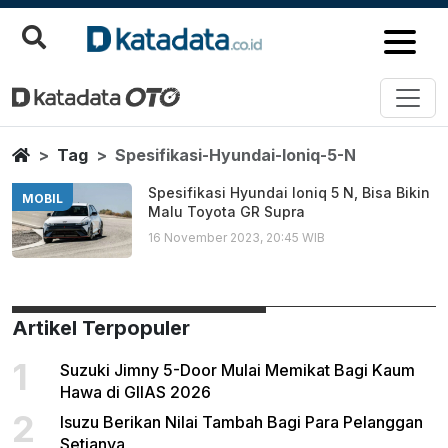
Spesifikasi Hyundai Ioniq 5 N
Berita Terbaru
Home
Tag
Spesifikasi-Hyundai-Ioniq-5-N
Spesifikasi Hyundai Ioniq 5 N, Bisa Bikin
MOBIL
Malu Toyota GR Supra
16 November 2023, 20:45 WIB
Artikel Terpopuler
1
Suzuki Jimny 5-Door Mulai Memikat Bagi Kaum
Hawa di GIIAS 2026
2
Isuzu Berikan Nilai Tambah Bagi Para Pelanggan
Setianya