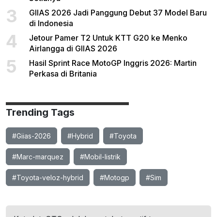
3
GIIAS 2026 Jadi Panggung Debut 37 Model Baru
di Indonesia
4
Jetour Pamer T2 Untuk KTT G20 ke Menko
Airlangga di GIIAS 2026
5
Hasil Sprint Race MotoGP Inggris 2026: Martin
Perkasa di Britania
Trending Tags
#Giias-2026
#Hybrid
#Toyota
#Marc-marquez
#Mobil-listrik
#Toyota-veloz-hybrid
#Motogp
#Sim