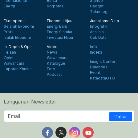
Internasional
Bursa
Startup
Energi
Korporasi
Gadget
Teknologi
Ekonopedia
Ekonomi Hijau
Jurnalisme Data
Sejarah Ekonomi
Energi Baru
Infografik
Profil
Energi Sirkular
Analisis
Istilah Ekonomi
Investasi Hijau
Cek Data
In-Depth & Opini
Video
Info
Telaah
News
Indeks
Opini
Wawancara
Insight Center
Wawancara
Katalogue
Databoks
Laporan Khusus
Foto
Event
Podcast
KatadataOTO
Langganan Newsletter
Daftar
Follow us on Facebook
Follow us on X
Follow us on Instagram
Follow us on Yout