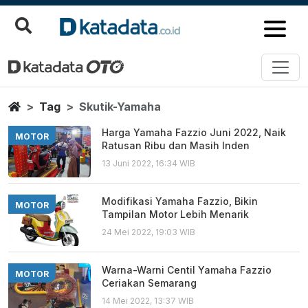
Skutik Yamaha
Berita Terbaru
Home
Tag
Skutik-Yamaha
Harga Yamaha Fazzio Juni 2022, Naik
MOTOR
Ratusan Ribu dan Masih Inden
13 Juni 2022, 16:34 WIB
Modifikasi Yamaha Fazzio, Bikin
MOTOR
Tampilan Motor Lebih Menarik
24 Mei 2022, 19:03 WIB
Warna-Warni Centil Yamaha Fazzio
MOTOR
Ceriakan Semarang
14 Mei 2022, 13:37 WIB