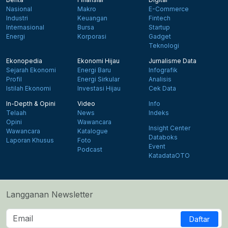
Nasional
Makro
E-Commerce
Industri
Keuangan
Fintech
Internasional
Bursa
Startup
Energi
Korporasi
Gadget
Teknologi
Ekonopedia
Ekonomi Hijau
Jurnalisme Data
Sejarah Ekonomi
Energi Baru
Infografik
Profil
Energi Sirkular
Analisis
Istilah Ekonomi
Investasi Hijau
Cek Data
In-Depth & Opini
Video
Info
Telaah
News
Indeks
Opini
Wawancara
Insight Center
Wawancara
Katalogue
Databoks
Laporan Khusus
Foto
Event
Podcast
KatadataOTO
Langganan Newsletter
Daftar