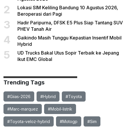
2
Lokasi SIM Keliling Bandung 10 Agustus 2026,
Beroperasi dari Pagi
3
Hadir Paripurna, DFSK E5 Plus Siap Tantang SUV
PHEV Tanah Air
4
Gaikindo Masih Tunggu Kepastian Insentif Mobil
Hybrid
5
UD Trucks Bakal Utus Sopir Terbaik ke Jepang
Ikut EMC Global
Trending Tags
#Giias-2026
#Hybrid
#Toyota
#Marc-marquez
#Mobil-listrik
#Toyota-veloz-hybrid
#Motogp
#Sim