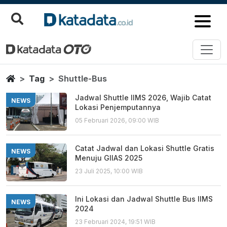
Shuttle Bus
Berita Terbaru
Home
Tag
Shuttle-Bus
Jadwal Shuttle IIMS 2026, Wajib Catat
NEWS
Lokasi Penjemputannya
05 Februari 2026, 09:00 WIB
Catat Jadwal dan Lokasi Shuttle Gratis
NEWS
Menuju GIIAS 2025
23 Juli 2025, 10:00 WIB
Ini Lokasi dan Jadwal Shuttle Bus IIMS
NEWS
2024
23 Februari 2024, 19:51 WIB