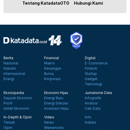
Tentang KatadataOTO
Hubungi Kami
Berita
Finansial
Digital
Nasional
Makro
E-Commerce
Industri
Keuangan
Fintech
Internasional
Bursa
Startup
Energi
Korporasi
Gadget
Teknologi
Ekonopedia
Ekonomi Hijau
Jurnalisme Data
Sejarah Ekonomi
Energi Baru
Infografik
Profil
Energi Sirkular
Analisis
Istilah Ekonomi
Investasi Hijau
Cek Data
In-Depth & Opini
Video
Info
Telaah
News
Indeks
Opini
Wawancara