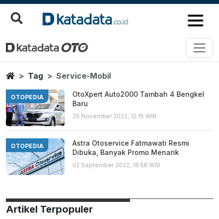
Service Mobil
Berita Terbaru
Home
Tag
Service-Mobil
OtoXpert Auto2000 Tambah 4 Bengkel
OTOPEDIA
Baru
26 November 2022, 12:15 WIB
Astra Otoservice Fatmawati Resmi
OTOPEDIA
Dibuka, Banyak Promo Menarik
02 September 2022, 18:58 WIB
Artikel Terpopuler