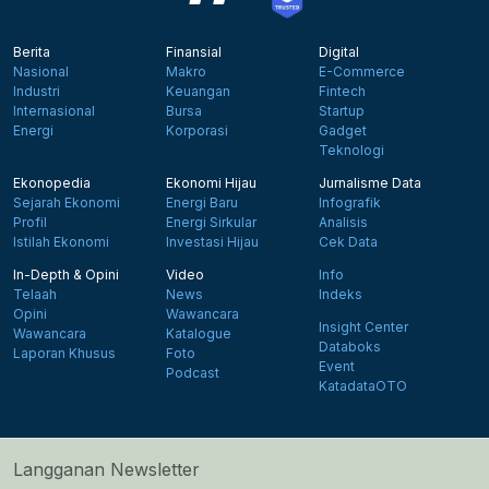
Berita
Finansial
Digital
Nasional
Makro
E-Commerce
Industri
Keuangan
Fintech
Internasional
Bursa
Startup
Energi
Korporasi
Gadget
Teknologi
Ekonopedia
Ekonomi Hijau
Jurnalisme Data
Sejarah Ekonomi
Energi Baru
Infografik
Profil
Energi Sirkular
Analisis
Istilah Ekonomi
Investasi Hijau
Cek Data
In-Depth & Opini
Video
Info
Telaah
News
Indeks
Opini
Wawancara
Insight Center
Wawancara
Katalogue
Databoks
Laporan Khusus
Foto
Event
Podcast
KatadataOTO
Langganan Newsletter