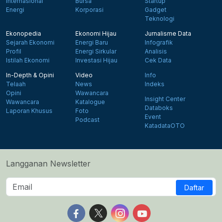
Internasional
Bursa
Startup
Energi
Korporasi
Gadget
Teknologi
Ekonopedia
Ekonomi Hijau
Jurnalisme Data
Sejarah Ekonomi
Energi Baru
Infografik
Profil
Energi Sirkular
Analisis
Istilah Ekonomi
Investasi Hijau
Cek Data
In-Depth & Opini
Video
Info
Telaah
News
Indeks
Opini
Wawancara
Insight Center
Wawancara
Katalogue
Databoks
Laporan Khusus
Foto
Event
Podcast
KatadataOTO
Langganan Newsletter
Daftar
Follow us on Facebook
Follow us on X
Follow us on Instagram
Follow us on Yout