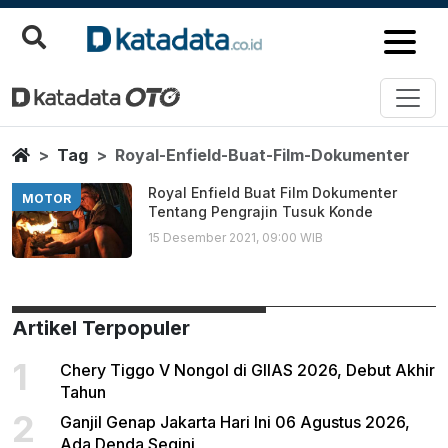
Royal Enfield Buat Film Dokume
Berita Terbaru
Home
Tag
Royal-Enfield-Buat-Film-Dokumenter
Royal Enfield Buat Film Dokumenter
MOTOR
Tentang Pengrajin Tusuk Konde
15 Desember 2021, 09:00 WIB
Artikel Terpopuler
1
Chery Tiggo V Nongol di GIIAS 2026, Debut Akhir
Tahun
2
Ganjil Genap Jakarta Hari Ini 06 Agustus 2026,
Ada Denda Segini