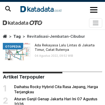
Revitalisasi Jembatan Cibubur
Berita Terbaru
Home
Tag
Revitalisasi-Jembatan-Cibubur
Ada Rekayasa Lalu Lintas di Jakarta
OTOPEDIA
Timur, Catat Rutenya
04 Agustus 2022, 09:52 WIB
Artikel Terpopuler
1
Daihatsu Rocky Hybrid Cita Rasa Jepang, Harga
Terjangkau
2
Aturan Ganjil Genap Jakarta Hari Ini 07 Agustus
2026