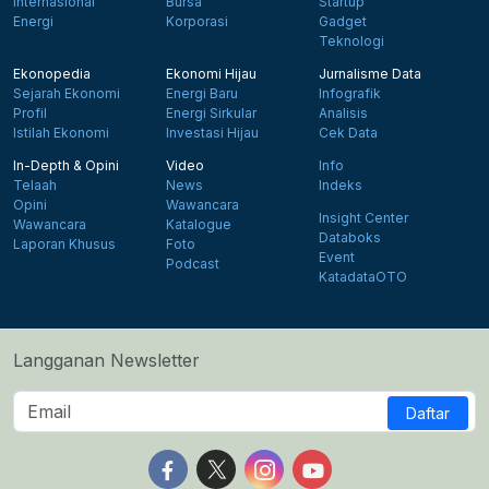
Internasional
Bursa
Startup
Energi
Korporasi
Gadget
Teknologi
Ekonopedia
Ekonomi Hijau
Jurnalisme Data
Sejarah Ekonomi
Energi Baru
Infografik
Profil
Energi Sirkular
Analisis
Istilah Ekonomi
Investasi Hijau
Cek Data
In-Depth & Opini
Video
Info
Telaah
News
Indeks
Opini
Wawancara
Insight Center
Wawancara
Katalogue
Databoks
Laporan Khusus
Foto
Event
Podcast
KatadataOTO
Langganan Newsletter
Daftar
Follow us on Facebook
Follow us on X
Follow us on Instagram
Follow us on Yout