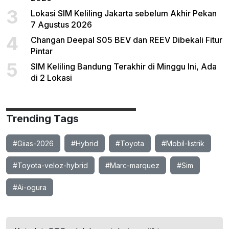
3
Lokasi SIM Keliling Jakarta sebelum Akhir Pekan
7 Agustus 2026
4
Changan Deepal S05 BEV dan REEV Dibekali Fitur
Pintar
5
SIM Keliling Bandung Terakhir di Minggu Ini, Ada
di 2 Lokasi
Trending Tags
#Giias-2026
#Hybrid
#Toyota
#Mobil-listrik
#Toyota-veloz-hybrid
#Marc-marquez
#Sim
#Ai-ogura