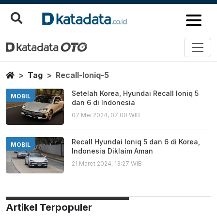
Recall Ioniq 5
Berita Terbaru
Home
Tag
Recall-Ioniq-5
Setelah Korea, Hyundai Recall Ioniq 5
MOBIL
dan 6 di Indonesia
07 Mei 2024, 07:00 WIB
Recall Hyundai Ioniq 5 dan 6 di Korea,
MOBIL
Indonesia Diklaim Aman
21 Maret 2024, 13:27 WIB
Artikel Terpopuler