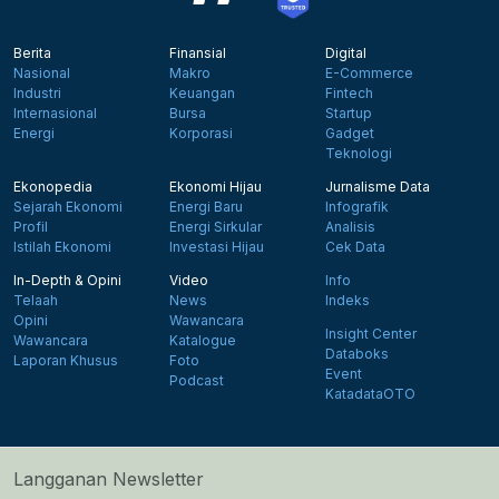
Berita
Finansial
Digital
Nasional
Makro
E-Commerce
Industri
Keuangan
Fintech
Internasional
Bursa
Startup
Energi
Korporasi
Gadget
Teknologi
Ekonopedia
Ekonomi Hijau
Jurnalisme Data
Sejarah Ekonomi
Energi Baru
Infografik
Profil
Energi Sirkular
Analisis
Istilah Ekonomi
Investasi Hijau
Cek Data
In-Depth & Opini
Video
Info
Telaah
News
Indeks
Opini
Wawancara
Insight Center
Wawancara
Katalogue
Databoks
Laporan Khusus
Foto
Event
Podcast
KatadataOTO
Langganan Newsletter