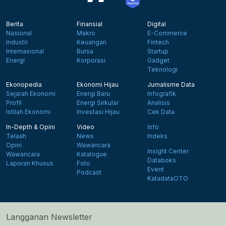
Berita
Finansial
Digital
Nasional
Makro
E-Commerce
Industri
Keuangan
Fintech
Internasional
Bursa
Startup
Energi
Korporasi
Gadget
Teknologi
Ekonopedia
Ekonomi Hijau
Jurnalisme Data
Sejarah Ekonomi
Energi Baru
Infografik
Profil
Energi Sirkular
Analisis
Istilah Ekonomi
Investasi Hijau
Cek Data
In-Depth & Opini
Video
Info
Telaah
News
Indeks
Opini
Wawancara
Insight Center
Wawancara
Katalogue
Databoks
Laporan Khusus
Foto
Event
Podcast
KatadataOTO
Langganan Newsletter