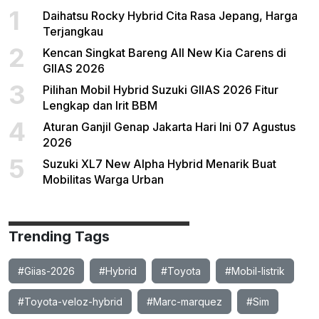
1
Daihatsu Rocky Hybrid Cita Rasa Jepang, Harga
Terjangkau
2
Kencan Singkat Bareng All New Kia Carens di
GIIAS 2026
3
Pilihan Mobil Hybrid Suzuki GIIAS 2026 Fitur
Lengkap dan Irit BBM
4
Aturan Ganjil Genap Jakarta Hari Ini 07 Agustus
2026
5
Suzuki XL7 New Alpha Hybrid Menarik Buat
Mobilitas Warga Urban
Trending Tags
#Giias-2026
#Hybrid
#Toyota
#Mobil-listrik
#Toyota-veloz-hybrid
#Marc-marquez
#Sim