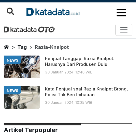
Razia Knalpot
Berita Terbaru
Home
Tag
Razia-Knalpot
Penjual Tanggapi Razia Knalpot:
NEWS
Harusnya Dari Produsen Dulu
30 Januari 2024, 12:46 WIB
Kata Penjual soal Razia Knalpot Brong,
NEWS
Polisi Tak Beri Imbauan
30 Januari 2024, 10:25 WIB
Artikel Terpopuler