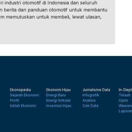
i industri otomotif di Indonesia dan seluruh
n berita dan panduan otomotif untuk membantu
um memutuskan untuk membeli, lewat ulasan,
Ekonopedia
Ekonomi Hijau
Jurnalisme Data
In-Dept
Sejarah Ekonomi
Energi Baru
Infografik
Telaah
Profil
Energi Sirkular
Analisis
Opini
Istilah Ekonomi
Investasi Hijau
Cek Data
Wawanc
Lapora