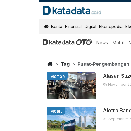
KatadataOTO
Berita
Finansial
Digital
Ekonopedia
Ek
News
Mobil
Pusat Pengem
Berita Terbaru
Home
Tag
Pusat-Pengembangan
Alasan Suz
MOTOR
05 November 20
Aletra Ban
MOBIL
30 September 2