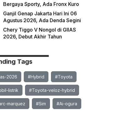
Bergaya Sporty, Ada Fronx Kuro
Ganjil Genap Jakarta Hari Ini 06
Agustus 2026, Ada Denda Segini
Chery Tiggo V Nongol di GIIAS
2026, Debut Akhir Tahun
nding Tags
ias-2026
#Hybrid
#Toyota
il-listrik
#Toyota-veloz-hybrid
rc-marquez
#Sim
#Ai-ogura