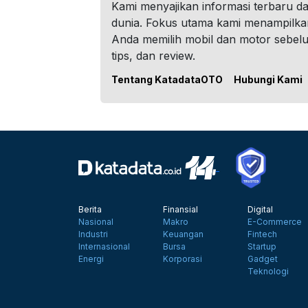
Kami menyajikan informasi terbaru dar
dunia. Fokus utama kami menampilka
Anda memilih mobil dan motor sebel
tips, dan review.
Tentang KatadataOTO
Hubungi Kami
Berita
Finansial
Digital
Nasional
Makro
E-Commerce
Industri
Keuangan
Fintech
Internasional
Bursa
Startup
Energi
Korporasi
Gadget
Teknologi