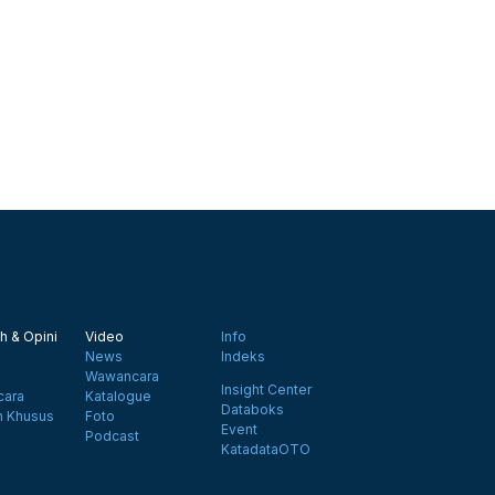
h & Opini
Video
Info
News
Indeks
Wawancara
Insight Center
ara
Katalogue
Databoks
n Khusus
Foto
Event
Podcast
KatadataOTO