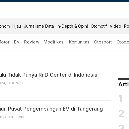
onomi Hijau
Jurnalisme Data
In-Depth & Opini
Otomotif
Video
Po
Motor
EV
Review
Modifikasi
Komunitas
Otosport
Otope
bangan
uki Tidak Punya RnD Center di Indonesia
24, 11:06 WIB
Art
1
gun Pusat Pengembangan EV di Tangerang
2
024, 11:00 WIB
3