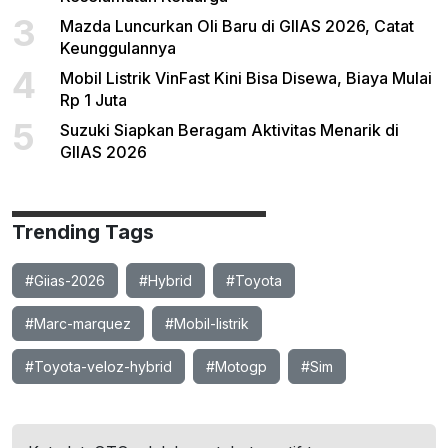
3
Mazda Luncurkan Oli Baru di GIIAS 2026, Catat
Keunggulannya
4
Mobil Listrik VinFast Kini Bisa Disewa, Biaya Mulai
Rp 1 Juta
5
Suzuki Siapkan Beragam Aktivitas Menarik di
GIIAS 2026
Trending Tags
#Giias-2026
#Hybrid
#Toyota
#Marc-marquez
#Mobil-listrik
#Toyota-veloz-hybrid
#Motogp
#Sim