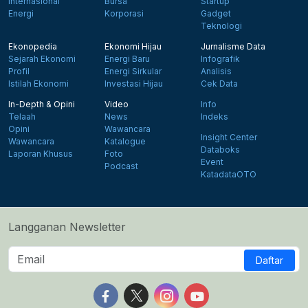
Internasional
Bursa
Startup
Energi
Korporasi
Gadget
Teknologi
Ekonopedia
Ekonomi Hijau
Jurnalisme Data
Sejarah Ekonomi
Energi Baru
Infografik
Profil
Energi Sirkular
Analisis
Istilah Ekonomi
Investasi Hijau
Cek Data
In-Depth & Opini
Video
Info
Telaah
News
Indeks
Opini
Wawancara
Insight Center
Wawancara
Katalogue
Databoks
Laporan Khusus
Foto
Event
Podcast
KatadataOTO
Langganan Newsletter
Daftar
Follow us on Facebook
Follow us on X
Follow us on Instagram
Follow us on Yout