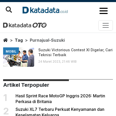
Purnajual Suzuki
Berita Terbaru
Home
Tag
Purnajual-Suzuki
Suzuki Victorious Contest XI Digelar, Cari
MOBIL
Teknisi Terbaik
24 Maret 2023, 21:46 WIB
Artikel Terpopuler
1
Hasil Sprint Race MotoGP Inggris 2026: Martin
Perkasa di Britania
2
Suzuki XL7 Terbaru Perkuat Kenyamanan dan
Keselamatan Keluarga