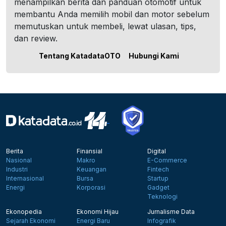
menampilkan berita dan panduan otomotif untuk
membantu Anda memilih mobil dan motor sebelum
memutuskan untuk membeli, lewat ulasan, tips,
dan review.
Tentang KatadataOTO
Hubungi Kami
Berita
Finansial
Digital
Nasional
Makro
E-Commerce
Industri
Keuangan
Fintech
Internasional
Bursa
Startup
Energi
Korporasi
Gadget
Teknologi
Ekonopedia
Ekonomi Hijau
Jurnalisme Data
Sejarah Ekonomi
Energi Baru
Infografik