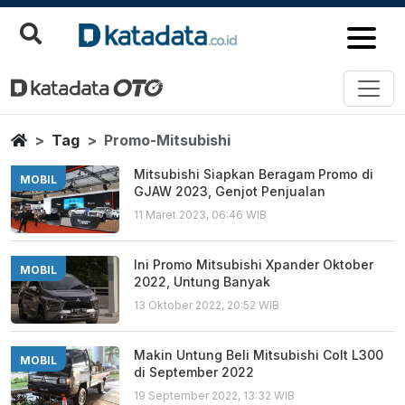
Promo Mitsubishi
Berita Terbaru
Home
Tag
Promo-Mitsubishi
Mitsubishi Siapkan Beragam Promo di
MOBIL
GJAW 2023, Genjot Penjualan
11 Maret 2023, 06:46 WIB
Ini Promo Mitsubishi Xpander Oktober
MOBIL
2022, Untung Banyak
13 Oktober 2022, 20:52 WIB
Makin Untung Beli Mitsubishi Colt L300
MOBIL
di September 2022
19 September 2022, 13:32 WIB