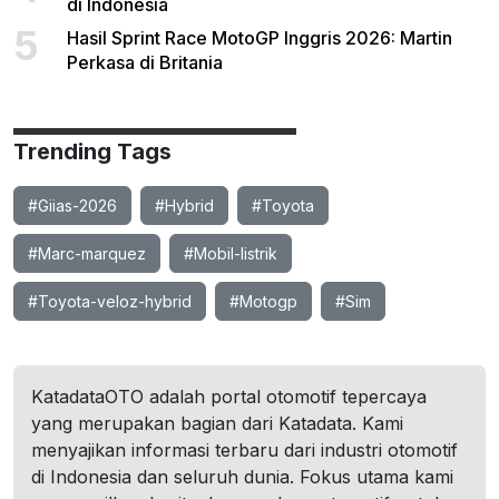
di Indonesia
5
Hasil Sprint Race MotoGP Inggris 2026: Martin
Perkasa di Britania
Trending Tags
#Giias-2026
#Hybrid
#Toyota
#Marc-marquez
#Mobil-listrik
#Toyota-veloz-hybrid
#Motogp
#Sim
KatadataOTO adalah portal otomotif tepercaya
yang merupakan bagian dari Katadata. Kami
menyajikan informasi terbaru dari industri otomotif
di Indonesia dan seluruh dunia. Fokus utama kami