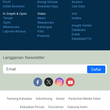
Profil
Energi Sirkular
Analisis
Istilah Ekonomi
Investasi Hijau
Cek Data
In-Depth & Opini
Video
Info
Telaah
News
Indeks
Opini
Wawancara
Insight Center
Wawancara
Katalogue
Databoks
Laporan Khusus
Foto
Event
Podcast
KatadataOTO
Langganan Newsletter
Daftar
Follow us on Facebook
Follow us on X
Follow us on Instagram
Follow us on Yout
Tentang Katadata
Advertising
Karier
Pedoman Media Siber
Kebijakan Privasi
Disclaimer
Hubungi Kami