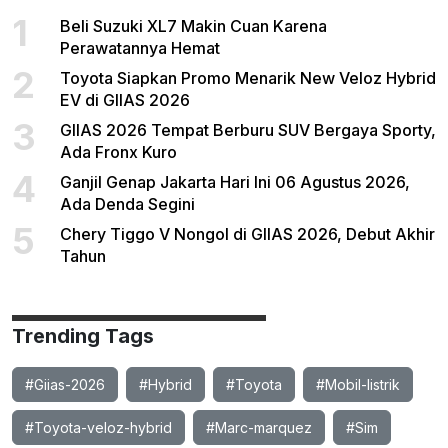
1
Beli Suzuki XL7 Makin Cuan Karena
Perawatannya Hemat
2
Toyota Siapkan Promo Menarik New Veloz Hybrid
EV di GIIAS 2026
3
GIIAS 2026 Tempat Berburu SUV Bergaya Sporty,
Ada Fronx Kuro
4
Ganjil Genap Jakarta Hari Ini 06 Agustus 2026,
Ada Denda Segini
5
Chery Tiggo V Nongol di GIIAS 2026, Debut Akhir
Tahun
Trending Tags
#Giias-2026
#Hybrid
#Toyota
#Mobil-listrik
#Toyota-veloz-hybrid
#Marc-marquez
#Sim