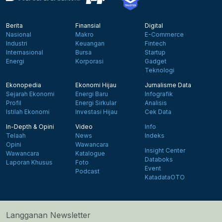
Berita
Finansial
Digital
Nasional
Makro
E-Commerce
Industri
Keuangan
Fintech
Internasional
Bursa
Startup
Energi
Korporasi
Gadget
Teknologi
Ekonopedia
Ekonomi Hijau
Jurnalisme Data
Sejarah Ekonomi
Energi Baru
Infografik
Profil
Energi Sirkular
Analisis
Istilah Ekonomi
Investasi Hijau
Cek Data
In-Depth & Opini
Video
Info
Telaah
News
Indeks
Opini
Wawancara
Insight Center
Wawancara
Katalogue
Databoks
Laporan Khusus
Foto
Event
Podcast
KatadataOTO
Langganan Newsletter