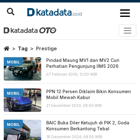
Prestige
Berita Terbaru
Home
Tag
Prestige
Pindad Maung MV1 dan MV2 Curi
MOBIL
Perhatian Pengunjung IIMS 2026
07 Februari 2026, 12:00 WIB
PPN 12 Persen Diklaim Bikin Konsumen
MOBIL
Mobil Mewah Kabur
21 Desember 2024, 09:00 WIB
BAIC Buka Diler Ketujuh di PIK 2, Goda
MOBIL
Konsumen Berkantong Tebal
18 Desember 2024, 08:00 WIB