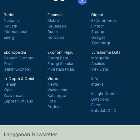
Berita
Finansial
Digital
Nasional
Makro
E-Commerce
Industri
Keuangan
Fintech
Internasional
Bursa
Startup
Energi
Korporasi
Gadget
Teknologi
Ekonopedia
Ekonomi Hijau
Jurnalisme Data
Sejarah Ekonomi
Energi Baru
Infografik
Profil
Energi Sirkular
Analisis
Istilah Ekonomi
Investasi Hijau
Cek Data
In-Depth & Opini
Video
Info
Telaah
News
Indeks
Opini
Wawancara
Insight Center
Wawancara
Katalogue
Databoks
Laporan Khusus
Foto
Event
Podcast
KatadataOTO
Langganan Newsletter