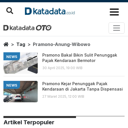
Pramono Anung Wibowo
Berita Terbaru
Home
Tag
Pramono-Anung-Wibowo
Pramono Bakal Bikin Sulit Penunggak
NEWS
Pajak Kendaraan Bermotor
30 April 2025, 19:00 WIB
Pramono Kejar Penunggak Pajak
NEWS
Kendaraan di Jakarta Tanpa Dispensasi
27 Maret 2025, 12:00 WIB
Artikel Terpopuler