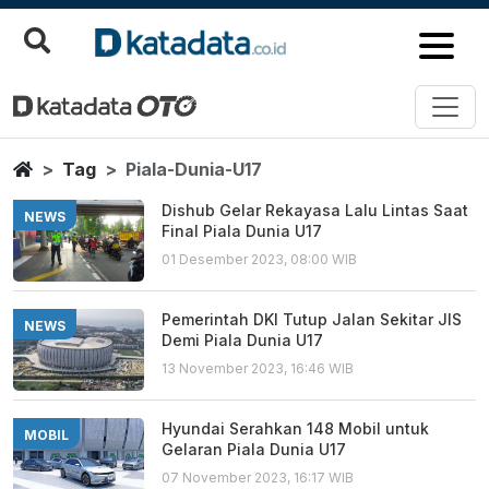
Piala Dunia U17
Berita Terbaru
Home
Tag
Piala-Dunia-U17
Dishub Gelar Rekayasa Lalu Lintas Saat
NEWS
Final Piala Dunia U17
01 Desember 2023, 08:00 WIB
Pemerintah DKI Tutup Jalan Sekitar JIS
NEWS
Demi Piala Dunia U17
13 November 2023, 16:46 WIB
Hyundai Serahkan 148 Mobil untuk
MOBIL
Gelaran Piala Dunia U17
07 November 2023, 16:17 WIB