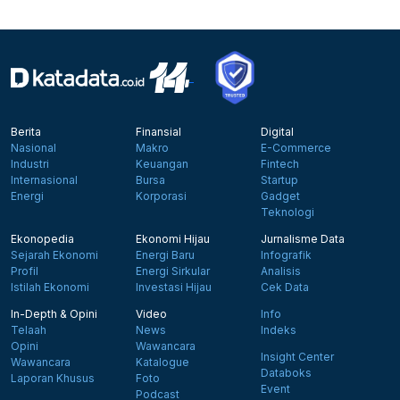
Berita
Finansial
Digital
Nasional
Makro
E-Commerce
Industri
Keuangan
Fintech
Internasional
Bursa
Startup
Energi
Korporasi
Gadget
Teknologi
Ekonopedia
Ekonomi Hijau
Jurnalisme Data
Sejarah Ekonomi
Energi Baru
Infografik
Profil
Energi Sirkular
Analisis
Istilah Ekonomi
Investasi Hijau
Cek Data
In-Depth & Opini
Video
Info
Telaah
News
Indeks
Opini
Wawancara
Insight Center
Wawancara
Katalogue
Databoks
Laporan Khusus
Foto
Event
Podcast