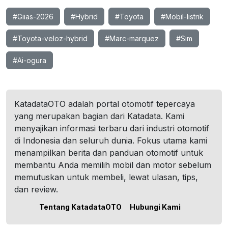
#Giias-2026
#Hybrid
#Toyota
#Mobil-listrik
#Toyota-veloz-hybrid
#Marc-marquez
#Sim
#Ai-ogura
KatadataOTO adalah portal otomotif tepercaya
yang merupakan bagian dari Katadata. Kami
menyajikan informasi terbaru dari industri otomotif
di Indonesia dan seluruh dunia. Fokus utama kami
menampilkan berita dan panduan otomotif untuk
membantu Anda memilih mobil dan motor sebelum
memutuskan untuk membeli, lewat ulasan, tips,
dan review.
Tentang KatadataOTO
Hubungi Kami