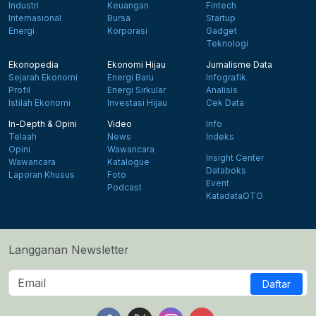
Industri
Keuangan
Fintech
Internasional
Bursa
Startup
Energi
Korporasi
Gadget
Teknologi
Ekonopedia
Ekonomi Hijau
Jurnalisme Data
Sejarah Ekonomi
Energi Baru
Infografik
Profil
Energi Sirkular
Analisis
Istilah Ekonomi
Investasi Hijau
Cek Data
In-Depth & Opini
Video
Info
Telaah
News
Indeks
Opini
Wawancara
Insight Center
Wawancara
Katalogue
Databoks
Laporan Khusus
Foto
Event
Podcast
KatadataOTO
Langganan Newsletter
Daftar
Follow us on Facebook
Follow us on X
Follow us on Instagram
Follow us on Yout