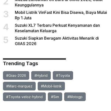
2
Keunggulannya
3
Mobil Listrik VinFast Kini Bisa Disewa, Biaya Mulai
Rp 1 Juta
4
Suzuki XL7 Terbaru Perkuat Kenyamanan dan
Keselamatan Keluarga
5
Suzuki Siapkan Beragam Aktivitas Menarik di
GIIAS 2026
Trending Tags
#Giias-2026
#Hybrid
#Toyota
#Marc-marquez
#Mobil-listrik
#Toyota-veloz-hybrid
#Sim
#Motogp