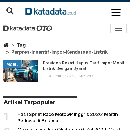
Perpres Insentif Impor Kendaraan
Berita Terbaru
Home
Tag
Perpres-Insentif-Impor-Kendaraan-Listrik
Presiden Resmi Hapus Tarif Impor Mobil
MOBIL
Listrik Dengan Syarat
13 Desember 2023, 11:06 WIB
Artikel Terpopuler
1
Hasil Sprint Race MotoGP Inggris 2026: Martin
Perkasa di Britania
Mazda Luncurkan Oli Baru di GIIAS 2026, Catat