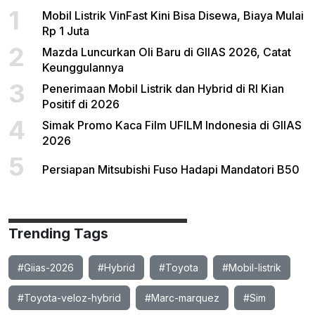
1
Mobil Listrik VinFast Kini Bisa Disewa, Biaya Mulai
Rp 1 Juta
2
Mazda Luncurkan Oli Baru di GIIAS 2026, Catat
Keunggulannya
3
Penerimaan Mobil Listrik dan Hybrid di RI Kian
Positif di 2026
4
Simak Promo Kaca Film UFILM Indonesia di GIIAS
2026
5
Persiapan Mitsubishi Fuso Hadapi Mandatori B50
Trending Tags
#Giias-2026
#Hybrid
#Toyota
#Mobil-listrik
#Toyota-veloz-hybrid
#Marc-marquez
#Sim