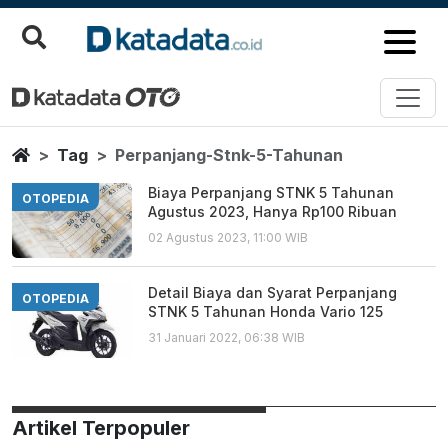
Perpanjang Stnk 5 Tahunan
Berita Terbaru
Home
Tag
Perpanjang-Stnk-5-Tahunan
Biaya Perpanjang STNK 5 Tahunan
OTOPEDIA
Agustus 2023, Hanya Rp100 Ribuan
02 Agustus 2023, 11:00 WIB
Detail Biaya dan Syarat Perpanjang
OTOPEDIA
STNK 5 Tahunan Honda Vario 125
31 Januari 2022, 06:38 WIB
Artikel Terpopuler