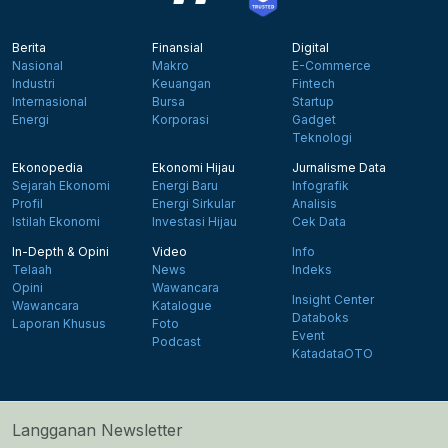
Berita
Finansial
Digital
Nasional
Makro
E-Commerce
Industri
Keuangan
Fintech
Internasional
Bursa
Startup
Energi
Korporasi
Gadget
Teknologi
Ekonopedia
Ekonomi Hijau
Jurnalisme Data
Sejarah Ekonomi
Energi Baru
Infografik
Profil
Energi Sirkular
Analisis
Istilah Ekonomi
Investasi Hijau
Cek Data
In-Depth & Opini
Video
Info
Telaah
News
Indeks
Opini
Wawancara
Insight Center
Wawancara
Katalogue
Databoks
Laporan Khusus
Foto
Event
Podcast
KatadataOTO
Langganan Newsletter