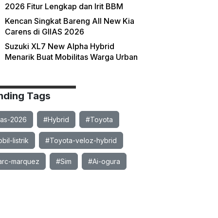
2026 Fitur Lengkap dan Irit BBM
Kencan Singkat Bareng All New Kia
Carens di GIIAS 2026
Suzuki XL7 New Alpha Hybrid
Menarik Buat Mobilitas Warga Urban
nding Tags
ias-2026
#Hybrid
#Toyota
il-listrik
#Toyota-veloz-hybrid
rc-marquez
#Sim
#Ai-ogura