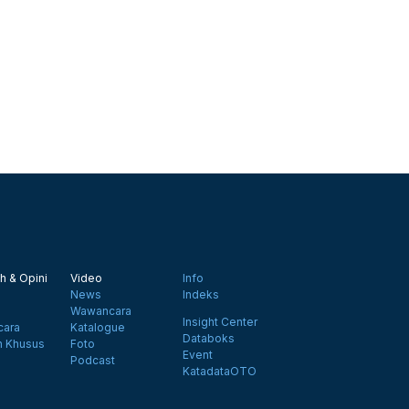
h & Opini
Video
Info
News
Indeks
Wawancara
Insight Center
ara
Katalogue
Databoks
n Khusus
Foto
Event
Podcast
KatadataOTO