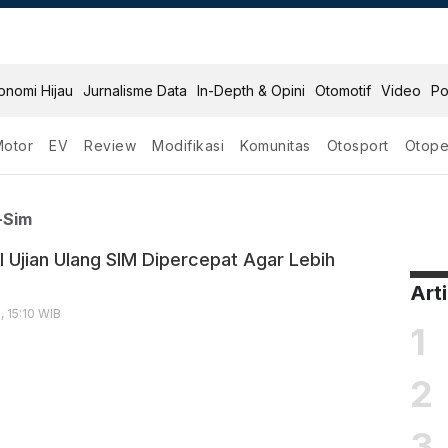
onomi Hijau
Jurnalisme Data
In-Depth & Opini
Otomotif
Video
Po
Motor
EV
Review
Modifikasi
Komunitas
Otosport
Otope
buatan Sim
-Sim
l Ujian Ulang SIM Dipercepat Agar Lebih
Art
, 15:10 WIB
1
2
3