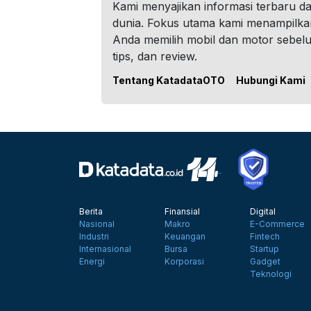
Kami menyajikan informasi terbaru dar
dunia. Fokus utama kami menampilka
Anda memilih mobil dan motor sebel
tips, dan review.
Tentang KatadataOTO
Hubungi Kami
Berita
Finansial
Digital
Nasional
Makro
E-Commerce
Industri
Keuangan
Fintech
Internasional
Bursa
Startup
Energi
Korporasi
Gadget
Teknologi