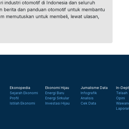
i industri otomotif di Indonesia dan seluruh
n berita dan panduan otomotif untuk membantu
um memutuskan untuk membeli, lewat ulasan,
Ekonopedia
Ekonomi Hijau
Jurnalisme Data
In-Dept
Sejarah Ekonomi
Energi Baru
Infografik
Telaah
Profil
Energi Sirkular
Analisis
Opini
Istilah Ekonomi
Investasi Hijau
Cek Data
Wawanc
Lapora