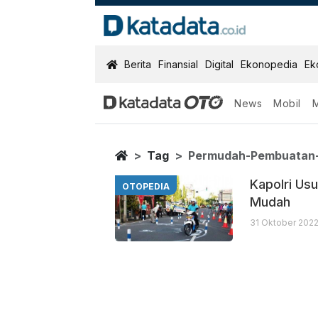
KatadataOTO
Berita
Finansial
Digital
Ekonopedia
Ek
News
Mobil
Permudah Pem
Berita Terbaru
Home
Tag
Permudah-Pembuatan
Kapolri Usu
OTOPEDIA
Mudah
31 Oktober 2022