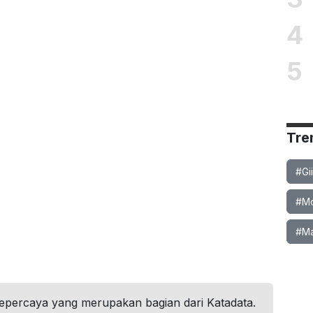
4
5
Tre
#Gi
#Mob
#Ma
tepercaya yang merupakan bagian dari Katadata.