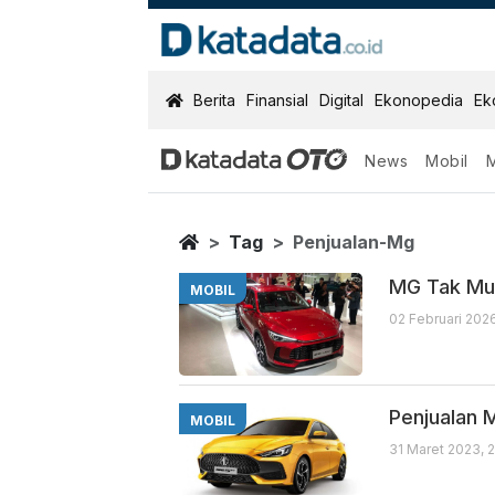
KatadataOTO
Berita
Finansial
Digital
Ekonopedia
Ek
News
Mobil
Penjualan Mg
Berita Terbaru
Home
Tag
Penjualan-Mg
MG Tak Mul
MOBIL
02 Februari 202
Penjualan 
MOBIL
31 Maret 2023, 