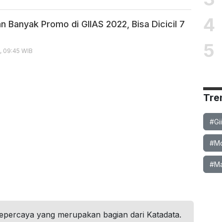
4
 Banyak Promo di GIIAS 2022, Bisa Dicicil 7
5
, 09:45 WIB
Tre
#Gi
#Mob
#Ma
tepercaya yang merupakan bagian dari Katadata.