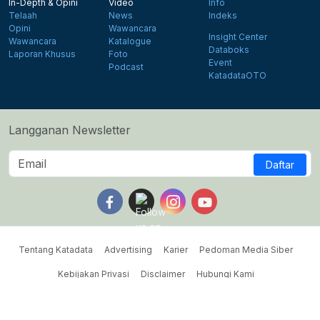
In-Depth & Opini
Video
Info
Telaah
News
Indeks
Opini
Wawancara
Insight Center
Wawancara
Katalogue
Databoks
Laporan Khusus
Foto
Event
Podcast
KatadataOTO
Langganan Newsletter
Daftar
Follow us on Facebook
Follow us on X
Follow us on Instagram
Follow us on Yout
Tentang Katadata
Advertising
Karier
Pedoman Media Siber
Kebijakan Privasi
Disclaimer
Hubungi Kami
©2026 Katadata. Hak cipta dilindungi Undang-undang.