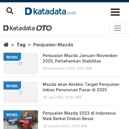
Penjualan Mazda
Berita Terbaru
Home
Tag
Penjualan-Mazda
Penjualan Mazda Januari-November
MOBIL
2025, Pertahankan Stabilitas
18 Desember 2025, 11:00 WIB
Mazda akan Koreksi Target Penjualan
MOBIL
Imbas Penurunan Pasar di 2025
08 Juli 2025, 13:00 WIB
Penjualan Mazda 2023 di Indonesia
MOBIL
Naik Berkat Diskon Besar
26 Januari 2024, 22:01 WIB