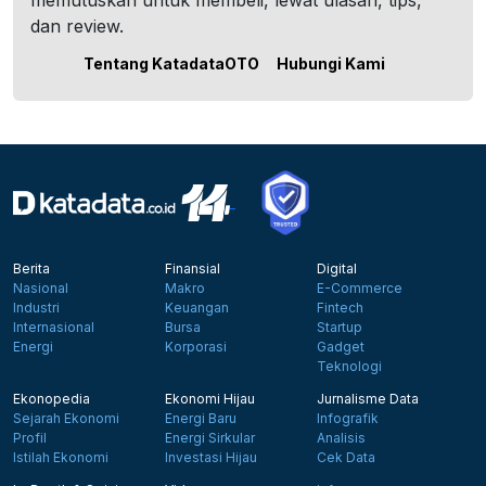
memutuskan untuk membeli, lewat ulasan, tips,
dan review.
Tentang KatadataOTO
Hubungi Kami
Berita
Finansial
Digital
Nasional
Makro
E-Commerce
Industri
Keuangan
Fintech
Internasional
Bursa
Startup
Energi
Korporasi
Gadget
Teknologi
Ekonopedia
Ekonomi Hijau
Jurnalisme Data
Sejarah Ekonomi
Energi Baru
Infografik
Profil
Energi Sirkular
Analisis
Istilah Ekonomi
Investasi Hijau
Cek Data