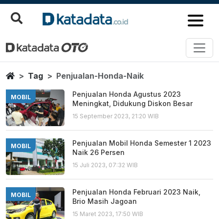
Penjualan Honda Naik
Berita Terbaru
Home
Tag
Penjualan-Honda-Naik
Penjualan Honda Agustus 2023
MOBIL
Meningkat, Didukung Diskon Besar
15 September 2023, 21:20 WIB
Penjualan Mobil Honda Semester 1 2023
MOBIL
Naik 26 Persen
15 Juli 2023, 07:32 WIB
Penjualan Honda Februari 2023 Naik,
MOBIL
Brio Masih Jagoan
15 Maret 2023, 17:50 WIB