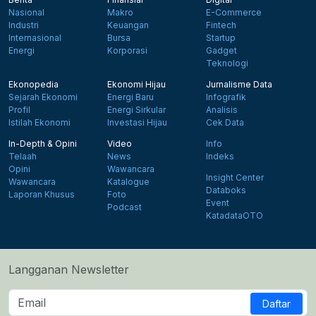
Nasional
Makro
E-Commerce
Industri
Keuangan
Fintech
Internasional
Bursa
Startup
Energi
Korporasi
Gadget
Teknologi
Ekonopedia
Ekonomi Hijau
Jurnalisme Data
Sejarah Ekonomi
Energi Baru
Infografik
Profil
Energi Sirkular
Analisis
Istilah Ekonomi
Investasi Hijau
Cek Data
In-Depth & Opini
Video
Info
Telaah
News
Indeks
Opini
Wawancara
Insight Center
Wawancara
Katalogue
Databoks
Laporan Khusus
Foto
Event
Podcast
KatadataOTO
Langganan Newsletter
Daftar