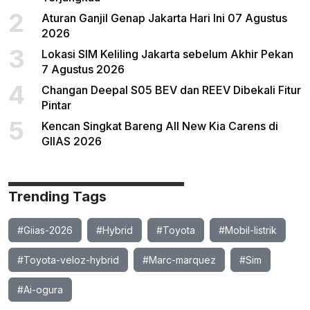
2
Aturan Ganjil Genap Jakarta Hari Ini 07 Agustus
2026
3
Lokasi SIM Keliling Jakarta sebelum Akhir Pekan
7 Agustus 2026
4
Changan Deepal S05 BEV dan REEV Dibekali Fitur
Pintar
5
Kencan Singkat Bareng All New Kia Carens di
GIIAS 2026
Trending Tags
#Giias-2026
#Hybrid
#Toyota
#Mobil-listrik
#Toyota-veloz-hybrid
#Marc-marquez
#Sim
#Ai-ogura