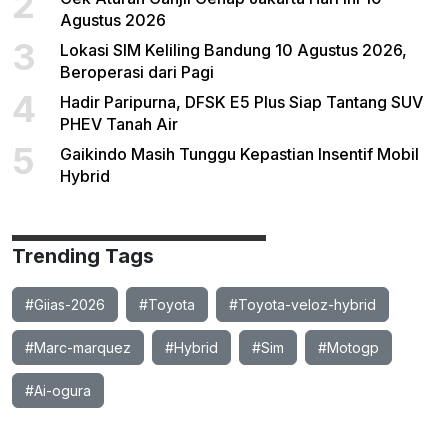
2
Agustus 2026
3
Lokasi SIM Keliling Bandung 10 Agustus 2026,
Beroperasi dari Pagi
4
Hadir Paripurna, DFSK E5 Plus Siap Tantang SUV
PHEV Tanah Air
5
Gaikindo Masih Tunggu Kepastian Insentif Mobil
Hybrid
Trending Tags
#Giias-2026
#Toyota
#Toyota-veloz-hybrid
#Marc-marquez
#Hybrid
#Sim
#Motogp
#Ai-ogura