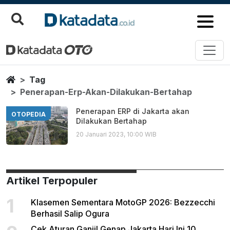
Penerapan Erp Akan Dilakukan 
Berita Terbaru
Home
Tag
Penerapan-Erp-Akan-Dilakukan-Bertahap
Penerapan ERP di Jakarta akan
OTOPEDIA
Dilakukan Bertahap
20 Januari 2023, 10:00 WIB
Artikel Terpopuler
1
Klasemen Sementara MotoGP 2026: Bezzecchi
Berhasil Salip Ogura
Cek Aturan Ganjil Genap Jakarta Hari Ini 10