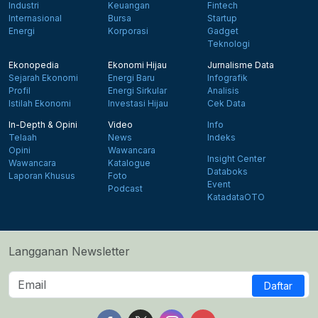
Industri
Keuangan
Fintech
Internasional
Bursa
Startup
Energi
Korporasi
Gadget
Teknologi
Ekonopedia
Ekonomi Hijau
Jurnalisme Data
Sejarah Ekonomi
Energi Baru
Infografik
Profil
Energi Sirkular
Analisis
Istilah Ekonomi
Investasi Hijau
Cek Data
In-Depth & Opini
Video
Info
Telaah
News
Indeks
Opini
Wawancara
Insight Center
Wawancara
Katalogue
Databoks
Laporan Khusus
Foto
Event
Podcast
KatadataOTO
Langganan Newsletter
Daftar
Follow us on Facebook
Follow us on X
Follow us on Instagram
Follow us on Yout