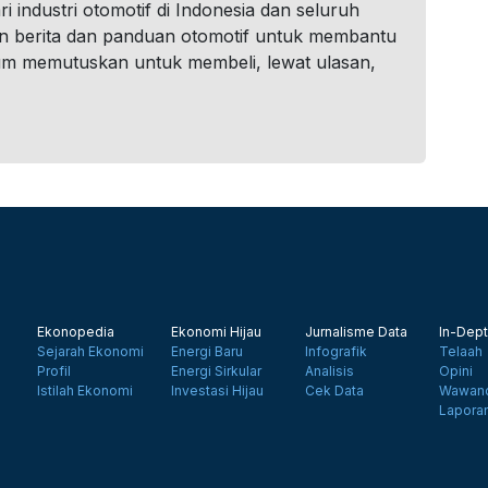
i industri otomotif di Indonesia dan seluruh
n berita dan panduan otomotif untuk membantu
um memutuskan untuk membeli, lewat ulasan,
Ekonopedia
Ekonomi Hijau
Jurnalisme Data
In-Dept
Sejarah Ekonomi
Energi Baru
Infografik
Telaah
Profil
Energi Sirkular
Analisis
Opini
Istilah Ekonomi
Investasi Hijau
Cek Data
Wawanc
Lapora