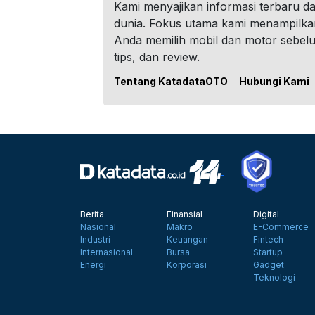
Kami menyajikan informasi terbaru dar
dunia. Fokus utama kami menampilka
Anda memilih mobil dan motor sebel
tips, dan review.
Tentang KatadataOTO
Hubungi Kami
Berita
Finansial
Digital
Nasional
Makro
E-Commerce
Industri
Keuangan
Fintech
Internasional
Bursa
Startup
Energi
Korporasi
Gadget
Teknologi