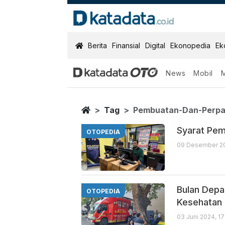
KatadataOTO
Berita
Finansial
Digital
Ekonopedia
Ek
News
Mobil
Pembuatan Dan
Berita Terbaru
Home
Tag
Pembuatan-Dan-Perpa
Syarat Pe
OTOPEDIA
09 Desember 20
Bulan Depa
OTOPEDIA
Kesehatan
03 Juni 2024, 1