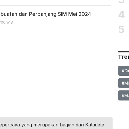
4
buatan dan Perpanjang SIM Mei 2024
7:00 WIB
5
Tre
#Gi
#Mob
#Ma
tepercaya yang merupakan bagian dari Katadata.