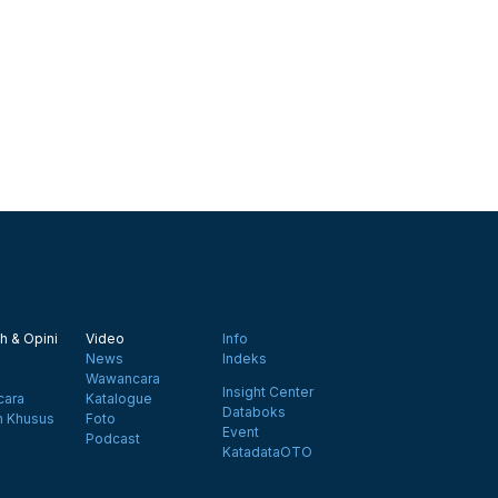
h & Opini
Video
Info
News
Indeks
Wawancara
Insight Center
ara
Katalogue
Databoks
n Khusus
Foto
Event
Podcast
KatadataOTO