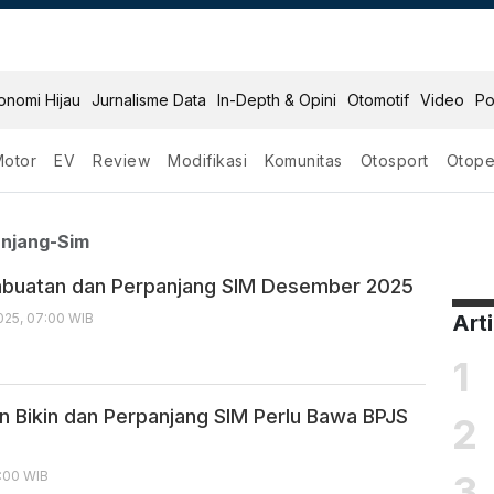
onomi Hijau
Jurnalisme Data
In-Depth & Opini
Otomotif
Video
Po
Motor
EV
Review
Modifikasi
Komunitas
Otosport
Otope
 Perpanjang Sim
njang-Sim
mbuatan dan Perpanjang SIM Desember 2025
25, 07:00 WIB
Art
1
n Bikin dan Perpanjang SIM Perlu Bawa BPJS
2
3
7:00 WIB