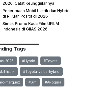
2026, Catat Keunggulannya
Penerimaan Mobil Listrik dan Hybrid
di RI Kian Positif di 2026
Simak Promo Kaca Film UFILM
Indonesia di GIIAS 2026
nding Tags
ias-2026
#Hybrid
#Toyota
il-listrik
#Toyota-veloz-hybrid
rc-marquez
#Sim
#Ai-ogura