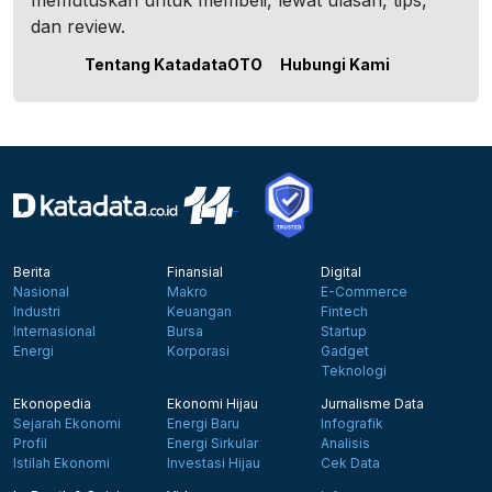
memutuskan untuk membeli, lewat ulasan, tips,
dan review.
Tentang KatadataOTO
Hubungi Kami
Berita
Finansial
Digital
Nasional
Makro
E-Commerce
Industri
Keuangan
Fintech
Internasional
Bursa
Startup
Energi
Korporasi
Gadget
Teknologi
Ekonopedia
Ekonomi Hijau
Jurnalisme Data
Sejarah Ekonomi
Energi Baru
Infografik
Profil
Energi Sirkular
Analisis
Istilah Ekonomi
Investasi Hijau
Cek Data