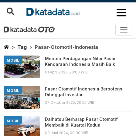
Pasar Otomotif Indonesia
Berita Terbaru
Home
Tag
Pasar-Otomotif-Indonesia
Menteri Perdagangan Nilai Pasar
MOBIL
Kendaraan Indonesia Masih Baik
01 April 2026, 20:00 WIB
Pasar Otomotif Indonesia Berpotensi
MOBIL
Ditinggal Investor
27 Oktober 2025, 20:55 WIB
Daihatsu Berharap Pasar Otomotif
MOBIL
Membaik di Kuartal Kedua
03 Juni 2024, 08:00 WIB