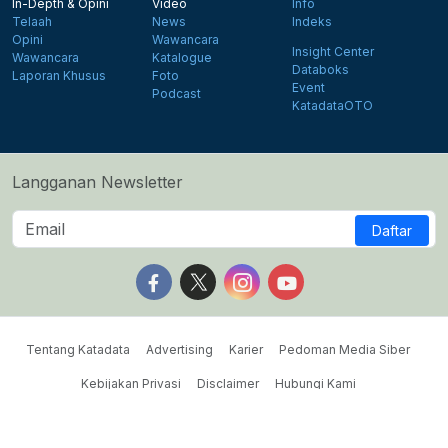
In-Depth & Opini
Video
Info
Telaah
News
Indeks
Opini
Wawancara
Insight Center
Wawancara
Katalogue
Databoks
Laporan Khusus
Foto
Event
Podcast
KatadataOTO
Langganan Newsletter
Daftar
Follow us on Facebook
Follow us on X
Follow us on Instagram
Follow us on Yout
Tentang Katadata
Advertising
Karier
Pedoman Media Siber
Kebijakan Privasi
Disclaimer
Hubungi Kami
©2026 Katadata. Hak cipta dilindungi Undang-undang.