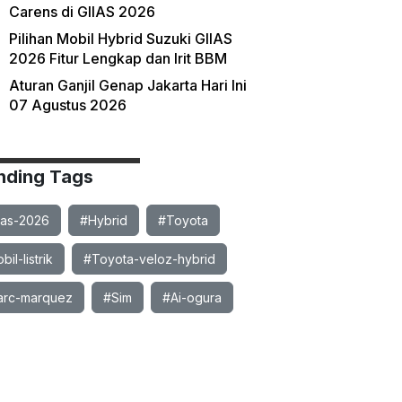
Carens di GIIAS 2026
Pilihan Mobil Hybrid Suzuki GIIAS
2026 Fitur Lengkap dan Irit BBM
Aturan Ganjil Genap Jakarta Hari Ini
07 Agustus 2026
nding Tags
ias-2026
#Hybrid
#Toyota
il-listrik
#Toyota-veloz-hybrid
rc-marquez
#Sim
#Ai-ogura