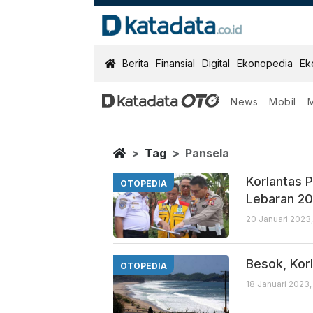
KatadataOTO
Berita
Finansial
Digital
Ekonopedia
Ek
News
Mobil
Pansela
Berita Terbaru
Home
Tag
Pansela
Korlantas P
OTOPEDIA
Lebaran 2
20 Januari 2023
Besok, Kor
OTOPEDIA
18 Januari 2023,