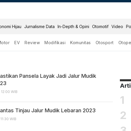
onomi Hijau
Jurnalisme Data
In-Depth & Opini
Otomotif
Video
Po
Motor
EV
Review
Modifikasi
Komunitas
Otosport
Otope
astikan Pansela Layak Jadi Jalur Mudik
023
Art
, 12:00 WIB
1
lantas Tinjau Jalur Mudik Lebaran 2023
2
 11:30 WIB
3