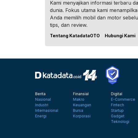
Kami menyajikan informasi terbaru dar
dunia. Fokus utama kami menampilka
Anda memilih mobil dan motor sebel
tips, dan review.
Tentang KatadataOTO
Hubungi Kami
Berita
Finansial
Digital
Nasional
Makro
E-Commerce
Industri
Keuangan
Fintech
Internasional
Bursa
Startup
Energi
Korporasi
Gadget
Teknologi