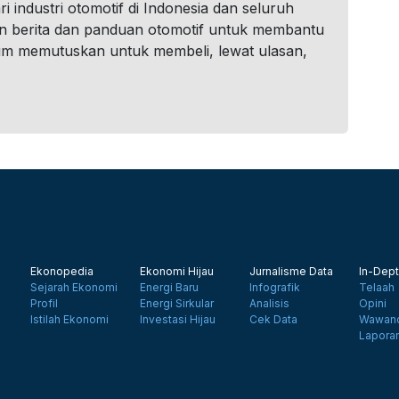
i industri otomotif di Indonesia dan seluruh
n berita dan panduan otomotif untuk membantu
um memutuskan untuk membeli, lewat ulasan,
Ekonopedia
Ekonomi Hijau
Jurnalisme Data
In-Dept
Sejarah Ekonomi
Energi Baru
Infografik
Telaah
Profil
Energi Sirkular
Analisis
Opini
Istilah Ekonomi
Investasi Hijau
Cek Data
Wawanc
Lapora