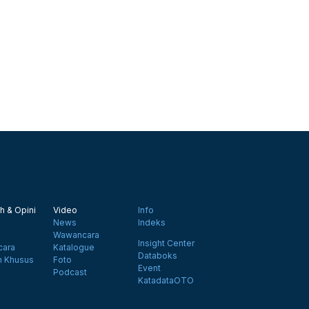
h & Opini
Video
Info
News
Indeks
Wawancara
Insight Center
ara
Katalogue
Databoks
n Khusus
Foto
Event
Podcast
KatadataOTO