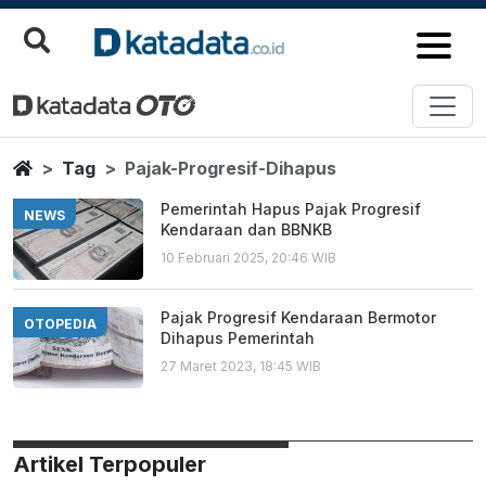
Pajak Progresif Dihapus
Berita Terbaru
Home
Tag
Pajak-Progresif-Dihapus
Pemerintah Hapus Pajak Progresif
NEWS
Kendaraan dan BBNKB
10 Februari 2025, 20:46 WIB
Pajak Progresif Kendaraan Bermotor
OTOPEDIA
Dihapus Pemerintah
27 Maret 2023, 18:45 WIB
Artikel Terpopuler