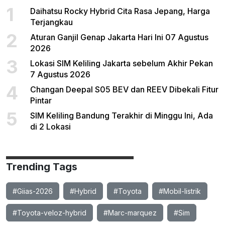
1
Daihatsu Rocky Hybrid Cita Rasa Jepang, Harga
Terjangkau
2
Aturan Ganjil Genap Jakarta Hari Ini 07 Agustus
2026
3
Lokasi SIM Keliling Jakarta sebelum Akhir Pekan
7 Agustus 2026
4
Changan Deepal S05 BEV dan REEV Dibekali Fitur
Pintar
5
SIM Keliling Bandung Terakhir di Minggu Ini, Ada
di 2 Lokasi
Trending Tags
#Giias-2026
#Hybrid
#Toyota
#Mobil-listrik
#Toyota-veloz-hybrid
#Marc-marquez
#Sim