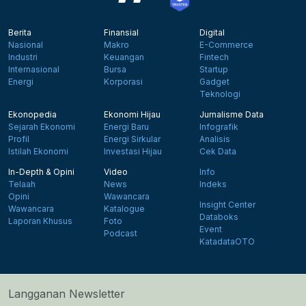
Berita
Finansial
Digital
Nasional
Makro
E-Commerce
Industri
Keuangan
Fintech
Internasional
Bursa
Startup
Energi
Korporasi
Gadget
Teknologi
Ekonopedia
Ekonomi Hijau
Jurnalisme Data
Sejarah Ekonomi
Energi Baru
Infografik
Profil
Energi Sirkular
Analisis
Istilah Ekonomi
Investasi Hijau
Cek Data
In-Depth & Opini
Video
Info
Telaah
News
Indeks
Opini
Wawancara
Insight Center
Wawancara
Katalogue
Databoks
Laporan Khusus
Foto
Event
Podcast
KatadataOTO
Langganan Newsletter