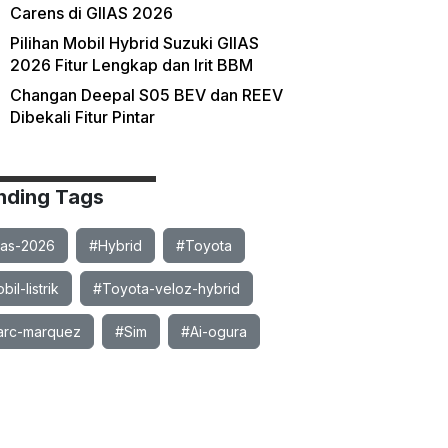
Carens di GIIAS 2026
Pilihan Mobil Hybrid Suzuki GIIAS
2026 Fitur Lengkap dan Irit BBM
Changan Deepal S05 BEV dan REEV
Dibekali Fitur Pintar
nding Tags
ias-2026
#Hybrid
#Toyota
il-listrik
#Toyota-veloz-hybrid
rc-marquez
#Sim
#Ai-ogura