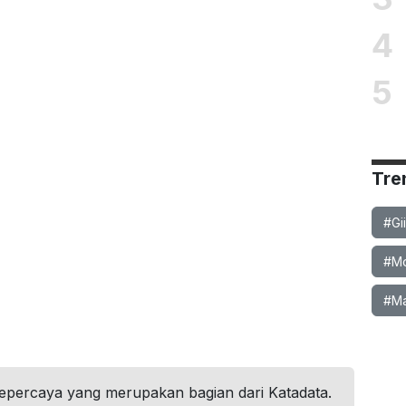
4
5
Tre
#Gi
#Mob
#Ma
tepercaya yang merupakan bagian dari Katadata.