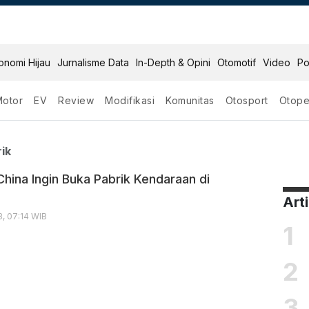
onomi Hijau
Jurnalisme Data
In-Depth & Opini
Otomotif
Video
Po
Motor
EV
Review
Modifikasi
Komunitas
Otosport
Otope
an Listrik
ik
China Ingin Buka Pabrik Kendaraan di
Art
, 07:14 WIB
1
2
3