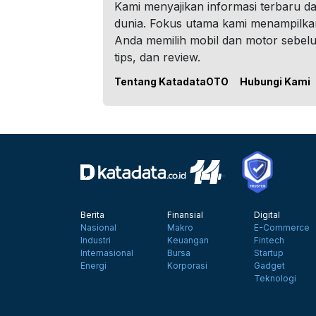
Kami menyajikan informasi terbaru dar
dunia. Fokus utama kami menampilka
Anda memilih mobil dan motor sebel
tips, dan review.
Tentang KatadataOTO
Hubungi Kami
Berita
Finansial
Digital
Nasional
Makro
E-Commerce
Industri
Keuangan
Fintech
Internasional
Bursa
Startup
Energi
Korporasi
Gadget
Teknologi