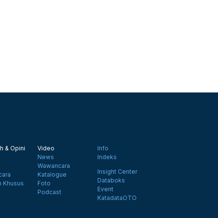
h & Opini
Video
Info
News
Indeks
Wawancara
Insight Center
ara
Katalogue
Databoks
n Khusus
Foto
Event
Podcast
KatadataOTO