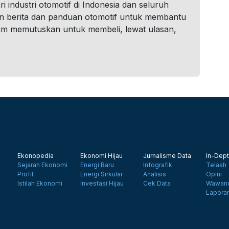
i industri otomotif di Indonesia dan seluruh
n berita dan panduan otomotif untuk membantu
um memutuskan untuk membeli, lewat ulasan,
Ekonopedia
Ekonomi Hijau
Jurnalisme Data
In-Dept
Sejarah Ekonomi
Energi Baru
Infografik
Telaah
Profil
Energi Sirkular
Analisis
Opini
Istilah Ekonomi
Investasi Hijau
Cek Data
Wawanc
Lapora