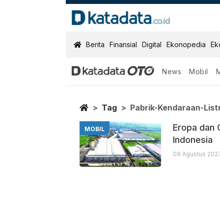
KatadataOTO
Berita
Finansial
Digital
Ekonopedia
Ek
News
Mobil
Pabrik Kendara
Berita Terbaru
Home
Tag
Pabrik-Kendaraan-Listr
Eropa dan 
MOBIL
Indonesia
09 Agustus 2023