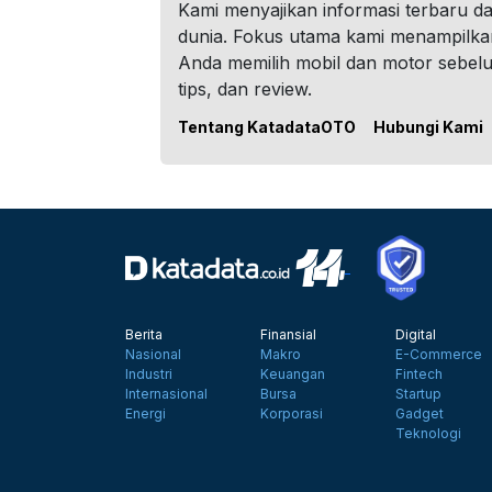
Kami menyajikan informasi terbaru dar
dunia. Fokus utama kami menampilka
Anda memilih mobil dan motor sebel
tips, dan review.
Tentang KatadataOTO
Hubungi Kami
Berita
Finansial
Digital
Nasional
Makro
E-Commerce
Industri
Keuangan
Fintech
Internasional
Bursa
Startup
Energi
Korporasi
Gadget
Teknologi