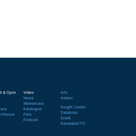
h & Opini
Video
Info
News
Indeks
Wawancara
Insight Center
ara
Katalogue
Databoks
n Khusus
Foto
Event
Podcast
KatadataOTO