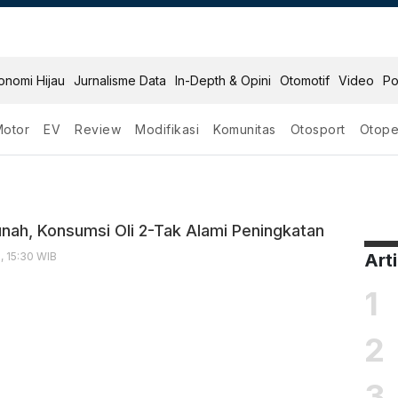
onomi Hijau
Jurnalisme Data
In-Depth & Opini
Otomotif
Video
Po
Motor
EV
Review
Modifikasi
Komunitas
Otosport
Otope
nah, Konsumsi Oli 2-Tak Alami Peningkatan
, 15:30 WIB
Art
1
2
3