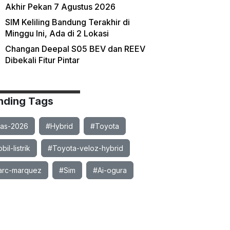
Akhir Pekan 7 Agustus 2026
SIM Keliling Bandung Terakhir di
Minggu Ini, Ada di 2 Lokasi
Changan Deepal S05 BEV dan REEV
Dibekali Fitur Pintar
nding Tags
ias-2026
#Hybrid
#Toyota
il-listrik
#Toyota-veloz-hybrid
rc-marquez
#Sim
#Ai-ogura