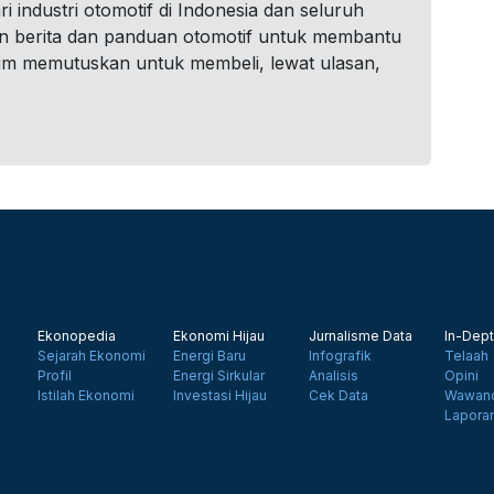
i industri otomotif di Indonesia dan seluruh
n berita dan panduan otomotif untuk membantu
um memutuskan untuk membeli, lewat ulasan,
Ekonopedia
Ekonomi Hijau
Jurnalisme Data
In-Dept
Sejarah Ekonomi
Energi Baru
Infografik
Telaah
Profil
Energi Sirkular
Analisis
Opini
Istilah Ekonomi
Investasi Hijau
Cek Data
Wawanc
Lapora