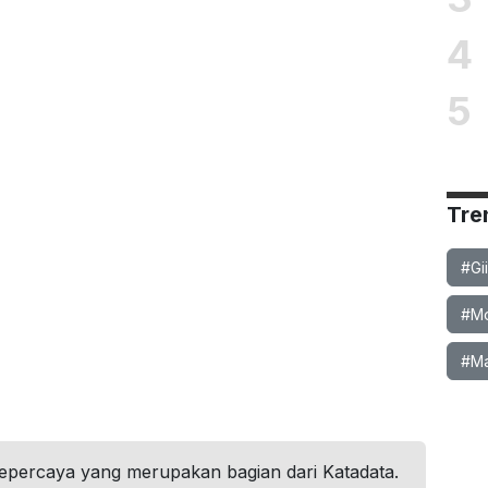
4
5
Tre
#Gi
#Mob
#Ma
tepercaya yang merupakan bagian dari Katadata.