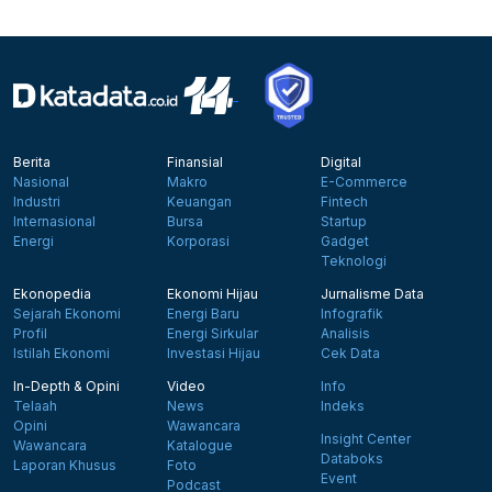
Berita
Finansial
Digital
Nasional
Makro
E-Commerce
Industri
Keuangan
Fintech
Internasional
Bursa
Startup
Energi
Korporasi
Gadget
Teknologi
Ekonopedia
Ekonomi Hijau
Jurnalisme Data
Sejarah Ekonomi
Energi Baru
Infografik
Profil
Energi Sirkular
Analisis
Istilah Ekonomi
Investasi Hijau
Cek Data
In-Depth & Opini
Video
Info
Telaah
News
Indeks
Opini
Wawancara
Insight Center
Wawancara
Katalogue
Databoks
Laporan Khusus
Foto
Event
Podcast