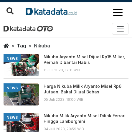
Nikuba
Berita Terbaru
Home
Tag
Nikuba
Nikuba Aryanto Misel Dijual Rp15 Miliar,
NEWS
Pernah Dibantai Habis
11 Juli 2023, 17:11 WIB
Harga Nikuba Milik Aryanto Misel Rp6
NEWS
Jutaan, Bakal Dijual Bebas
05 Juli 2023, 16:00 WIB
Nikuba Milik Aryanto Misel Dilirik Ferrari
NEWS
Hingga Lamborghini
04 Juli 2023, 20:59 WIB