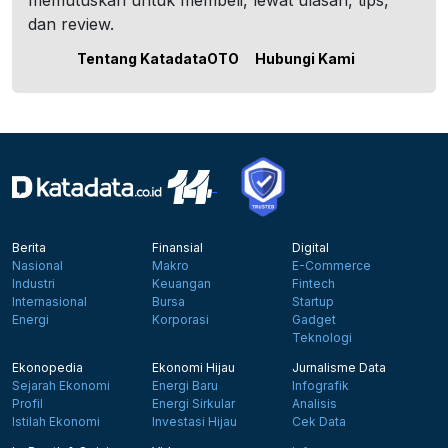
memutuskan untuk membeli, lewat ulasan, tips,
dan review.
Tentang KatadataOTO
Hubungi Kami
Berita
Finansial
Digital
Nasional
Makro
E-Commerce
Industri
Keuangan
Fintech
Internasional
Bursa
Startup
Energi
Korporasi
Gadget
Teknologi
Ekonopedia
Ekonomi Hijau
Jurnalisme Data
Sejarah Ekonomi
Energi Baru
Infografik
Profil
Energi Sirkular
Analisis
Istilah Ekonomi
Investasi Hijau
Cek Data