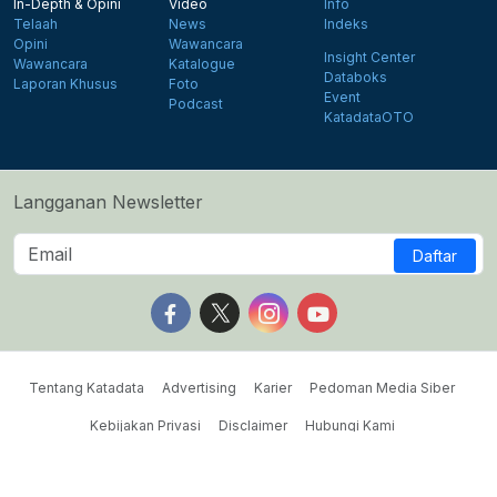
In-Depth & Opini
Video
Info
Telaah
News
Indeks
Opini
Wawancara
Insight Center
Wawancara
Katalogue
Databoks
Laporan Khusus
Foto
Event
Podcast
KatadataOTO
Langganan Newsletter
Daftar
Follow us on Facebook
Follow us on X
Follow us on Instagram
Follow us on Yout
Tentang Katadata
Advertising
Karier
Pedoman Media Siber
Kebijakan Privasi
Disclaimer
Hubungi Kami
©2026 Katadata. Hak cipta dilindungi Undang-undang.