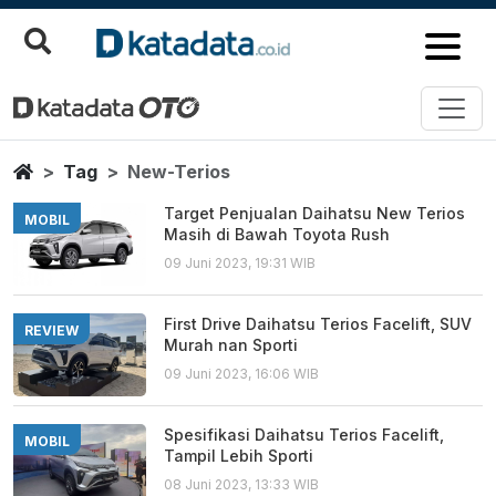
New Terios
Berita Terbaru
Home
Tag
New-Terios
Target Penjualan Daihatsu New Terios
MOBIL
Masih di Bawah Toyota Rush
09 Juni 2023, 19:31 WIB
First Drive Daihatsu Terios Facelift, SUV
REVIEW
Murah nan Sporti
09 Juni 2023, 16:06 WIB
Spesifikasi Daihatsu Terios Facelift,
MOBIL
Tampil Lebih Sporti
08 Juni 2023, 13:33 WIB