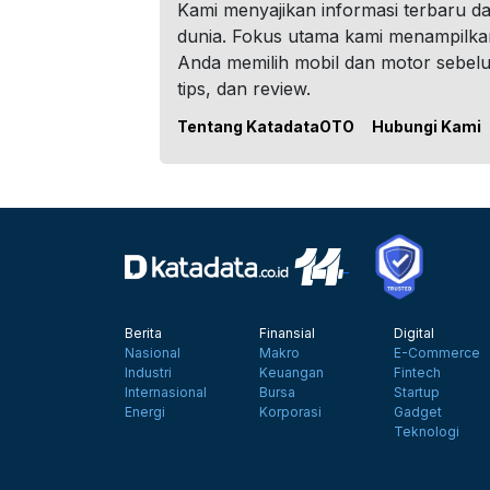
Kami menyajikan informasi terbaru dar
dunia. Fokus utama kami menampilka
Anda memilih mobil dan motor sebel
tips, dan review.
Tentang KatadataOTO
Hubungi Kami
Berita
Finansial
Digital
Nasional
Makro
E-Commerce
Industri
Keuangan
Fintech
Internasional
Bursa
Startup
Energi
Korporasi
Gadget
Teknologi