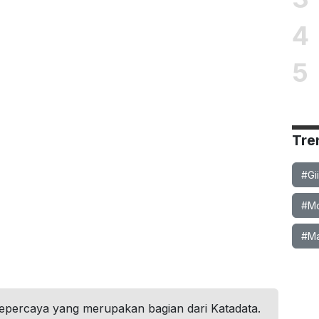
4
5
Tre
#Gi
#Mob
#Ma
tepercaya yang merupakan bagian dari Katadata.