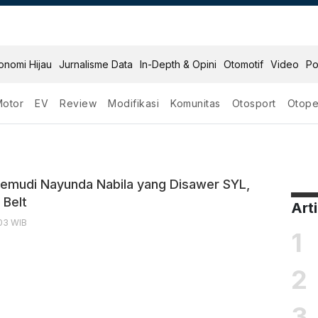
onomi Hijau
Jurnalisme Data
In-Depth & Opini
Otomotif
Video
Po
Motor
EV
Review
Modifikasi
Komunitas
Otosport
Otope
a
mudi Nayunda Nabila yang Disawer SYL,
 Belt
Art
:03 WIB
1
2
3