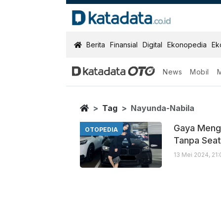
KatadataOTO
Berita
Finansial
Digital
Ekonopedia
Ek
News
Mobil
Nayunda Nabil
Berita Terbaru
Home
Tag
Nayunda-Nabila
Gaya Menge
OTOPEDIA
Tanpa Seat
13 Mei 2024, 21