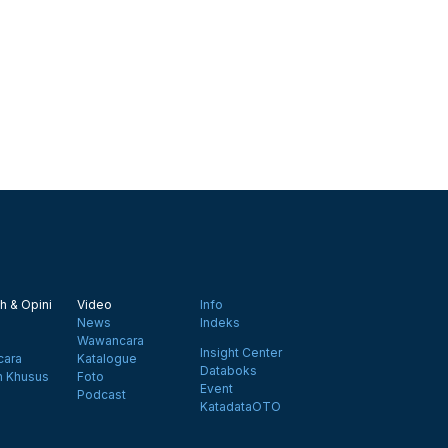
h & Opini
Video
Info
News
Indeks
Wawancara
Insight Center
ara
Katalogue
Databoks
n Khusus
Foto
Event
Podcast
KatadataOTO