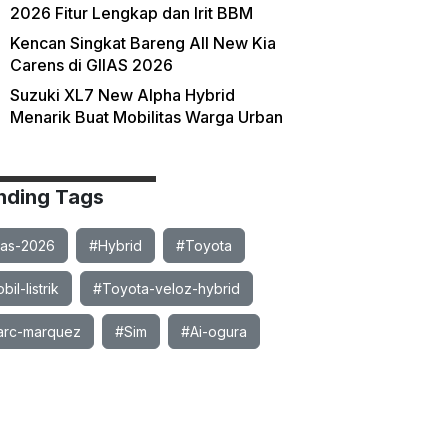
2026 Fitur Lengkap dan Irit BBM
Kencan Singkat Bareng All New Kia
Carens di GIIAS 2026
Suzuki XL7 New Alpha Hybrid
Menarik Buat Mobilitas Warga Urban
nding Tags
ias-2026
#Hybrid
#Toyota
il-listrik
#Toyota-veloz-hybrid
rc-marquez
#Sim
#Ai-ogura