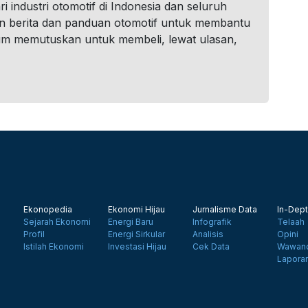
i industri otomotif di Indonesia dan seluruh
n berita dan panduan otomotif untuk membantu
um memutuskan untuk membeli, lewat ulasan,
Ekonopedia
Ekonomi Hijau
Jurnalisme Data
In-Dept
Sejarah Ekonomi
Energi Baru
Infografik
Telaah
Profil
Energi Sirkular
Analisis
Opini
Istilah Ekonomi
Investasi Hijau
Cek Data
Wawanc
Lapora