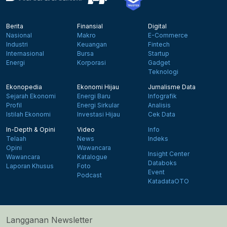
Berita
Finansial
Digital
Nasional
Makro
E-Commerce
Industri
Keuangan
Fintech
Internasional
Bursa
Startup
Energi
Korporasi
Gadget
Teknologi
Ekonopedia
Ekonomi Hijau
Jurnalisme Data
Sejarah Ekonomi
Energi Baru
Infografik
Profil
Energi Sirkular
Analisis
Istilah Ekonomi
Investasi Hijau
Cek Data
In-Depth & Opini
Video
Info
Telaah
News
Indeks
Opini
Wawancara
Insight Center
Wawancara
Katalogue
Databoks
Laporan Khusus
Foto
Event
Podcast
KatadataOTO
Langganan Newsletter