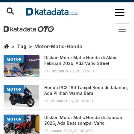
Motor Matic Honda
Berita Terbaru
Home
Tag
Motor-Matic-Honda
Diskon Motor Matic Honda di Akhir
MOTOR
Februari 2026, Ada Vario Street
24 Februari 2026, 09:00 WIB
Honda PCX 160 Tampil Beda di Jalanan,
MOTOR
Ada Pilihan Warna Baru
12 Februari 2026, 08:00 WIB
Diskon Motor Matic Honda di Januari
MOTOR
2026, Ada Beat sampai Vario
26 Januari 2026, 09:00 WIB