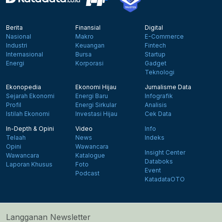
Berita
Finansial
Digital
Nasional
Makro
E-Commerce
Industri
Keuangan
Fintech
Internasional
Bursa
Startup
Energi
Korporasi
Gadget
Teknologi
Ekonopedia
Ekonomi Hijau
Jurnalisme Data
Sejarah Ekonomi
Energi Baru
Infografik
Profil
Energi Sirkular
Analisis
Istilah Ekonomi
Investasi Hijau
Cek Data
In-Depth & Opini
Video
Info
Telaah
News
Indeks
Opini
Wawancara
Insight Center
Wawancara
Katalogue
Databoks
Laporan Khusus
Foto
Event
Podcast
KatadataOTO
Langganan Newsletter