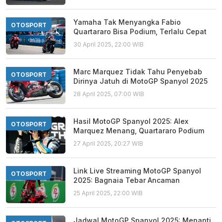
Yamaha Tak Menyangka Fabio
OTOSPORT
Quartararo Bisa Podium, Terlalu Cepat
30 April 2025, 22:00 WIB
Marc Marquez Tidak Tahu Penyebab
OTOSPORT
Dirinya Jatuh di MotoGP Spanyol 2025
28 April 2025, 07:00 WIB
Hasil MotoGP Spanyol 2025: Alex
OTOSPORT
Marquez Menang, Quartararo Podium
27 April 2025, 20:27 WIB
Link Live Streaming MotoGP Spanyol
OTOSPORT
2025: Bagnaia Tebar Ancaman
25 April 2025, 22:00 WIB
Jadwal MotoGP Spanyol 2025: Menanti