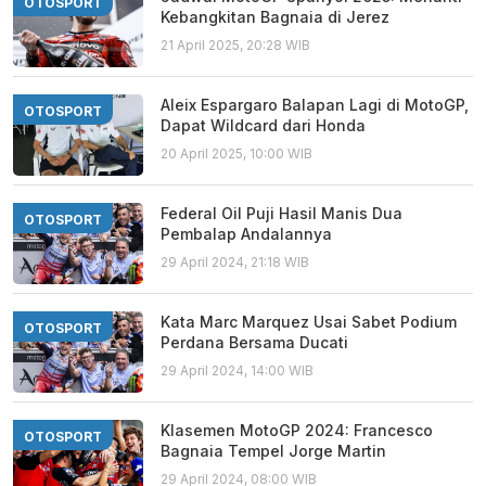
OTOSPORT
Kebangkitan Bagnaia di Jerez
21 April 2025, 20:28 WIB
Aleix Espargaro Balapan Lagi di MotoGP,
OTOSPORT
Dapat Wildcard dari Honda
20 April 2025, 10:00 WIB
Federal Oil Puji Hasil Manis Dua
OTOSPORT
Pembalap Andalannya
29 April 2024, 21:18 WIB
Kata Marc Marquez Usai Sabet Podium
OTOSPORT
Perdana Bersama Ducati
29 April 2024, 14:00 WIB
Klasemen MotoGP 2024: Francesco
OTOSPORT
Bagnaia Tempel Jorge Martin
29 April 2024, 08:00 WIB