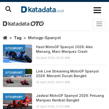
Motogp Spanyol
Berita Terbaru
Home
Tag
Motogp-Spanyol
Hasil MotoGP Spanyol 2026: Alex
OTOSPORT
Menang, Marc Marquez Crash
26 April 2026, 20:41 WIB
Link Live Streaming MotoGP Spanyol
OTOSPORT
2026: Menanti Ducati Bangkit
25 April 2026, 09:01 WIB
Jadwal MotoGP Spanyol 2026: Peluang
OTOSPORT
Marquez Kembali Bangkit
22 April 2026, 21:03 WIB