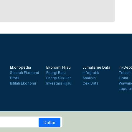
Ekonopedia
Ekonomi Hijau
Jurnalisme Data
In-Dept
Sejarah Ekonomi
Energi Baru
Infografik
Telaah
Profil
Energi Sirkular
Analisis
Opini
Istilah Ekonomi
Investasi Hijau
Cek Data
Wawanc
Lapora
Daftar