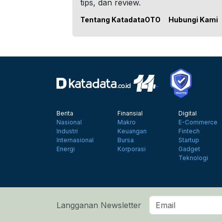
tips, dan review.
Tentang KatadataOTO
Hubungi Kami
Berita
Finansial
Digital
Nasional
Makro
E-Commerce
Industri
Keuangan
Fintech
Internasional
Bursa
Startup
Energi
Korporasi
Gadget
Teknologi
Langganan Newsletter