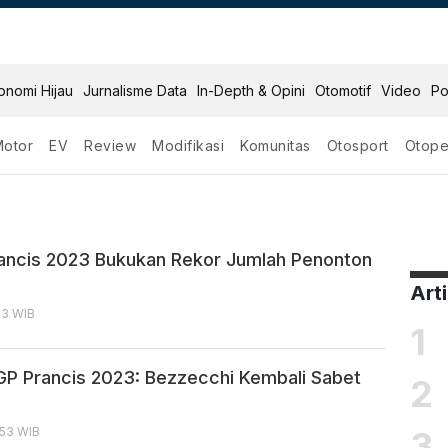
onomi Hijau
Jurnalisme Data
In-Depth & Opini
Otomotif
Video
Po
Motor
EV
Review
Modifikasi
Komunitas
Otosport
Otope
s 2023
ncis 2023 Bukukan Rekor Jumlah Penonton
Art
43 WIB
1
GP Prancis 2023: Bezzecchi Kembali Sabet
2
3
:53 WIB