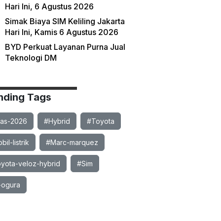
Hari Ini, 6 Agustus 2026
Simak Biaya SIM Keliling Jakarta
Hari Ini, Kamis 6 Agustus 2026
BYD Perkuat Layanan Purna Jual
Teknologi DM
nding Tags
ias-2026
#Hybrid
#Toyota
il-listrik
#Marc-marquez
yota-veloz-hybrid
#Sim
-ogura