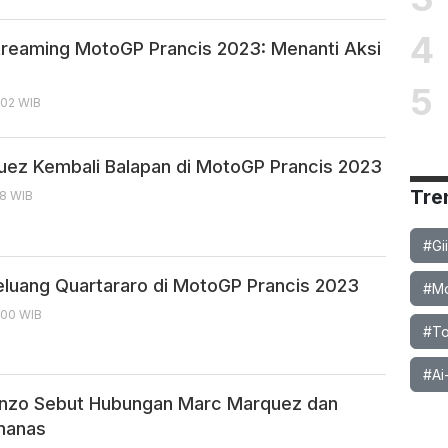
4
Streaming MotoGP Prancis 2023: Menanti Aksi
5
:02 WIB
ez Kembali Balapan di MotoGP Prancis 2023
Tre
38 WIB
#Gi
luang Quartararo di MotoGP Prancis 2023
#Mob
:00 WIB
#To
#Ai
enzo Sebut Hubungan Marc Marquez dan
manas