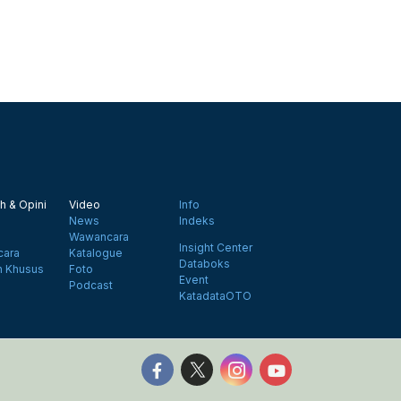
h & Opini
Video
Info
News
Indeks
Wawancara
Insight Center
ara
Katalogue
Databoks
n Khusus
Foto
Event
Podcast
KatadataOTO
Follow us on Facebook
Follow us on X
Follow us on Instagr
Follow us on Y