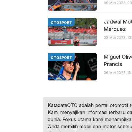
09 Mei 2023, 09
Jadwal Mot
OTOSPORT
Marquez
08 Mei 2023, 13
Miguel Oli
OTOSPORT
Prancis
06 Mei 2023, 15
KatadataOTO adalah portal otomotif 
Kami menyajikan informasi terbaru dar
dunia. Fokus utama kami menampilka
Anda memilih mobil dan motor sebel