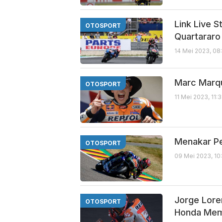
Link Live 
OTOSPORT
Quartararo
14 Mei 2023, 08
Marc Marqu
OTOSPORT
11 Mei 2023, 11:
Menakar Pe
OTOSPORT
09 Mei 2023, 10
Jorge Lor
OTOSPORT
Honda Me