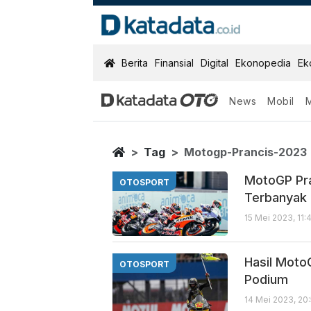
KatadataOTO
Berita
Finansial
Digital
Ekonopedia
Ek
News
Mobil
Motogp Pranci
Berita Terbaru
Home
Tag
Motogp-Prancis-2023
MotoGP Pra
OTOSPORT
Terbanyak
15 Mei 2023, 11:
Hasil Moto
OTOSPORT
Podium
14 Mei 2023, 20