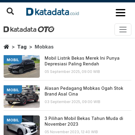
Mobkas
Berita Terbaru
Home
Tag
Mobkas
Mobil Listrik Bekas Merek Ini Punya
MOBIL
Depresiasi Paling Rendah
05 September 2025, 09:00 WIB
Alasan Pedagang Mobkas Ogah Stok
MOBIL
Brand Asal Cina
03 September 2025, 09:00 WIB
3 Pilihan Mobil Bekas Tahun Muda di
MOBIL
November 2023
05 November 2023, 12:40 WIB