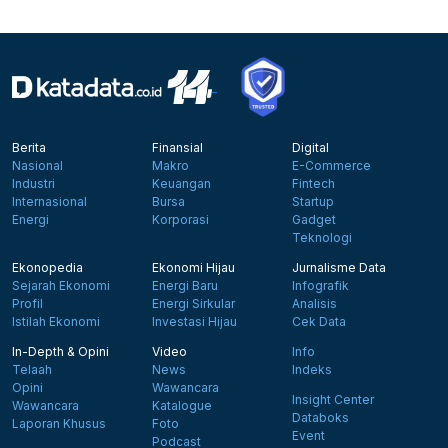
Berita
Finansial
Digital
Nasional
Makro
E-Commerce
Industri
Keuangan
Fintech
Internasional
Bursa
Startup
Energi
Korporasi
Gadget
Teknologi
Ekonopedia
Ekonomi Hijau
Jurnalisme Data
Sejarah Ekonomi
Energi Baru
Infografik
Profil
Energi Sirkular
Analisis
Istilah Ekonomi
Investasi Hijau
Cek Data
In-Depth & Opini
Video
Info
Telaah
News
Indeks
Opini
Wawancara
Insight Center
Wawancara
Katalogue
Databoks
Laporan Khusus
Foto
Event
Podcast