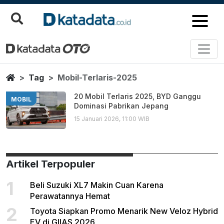
Mobil Terlaris 2025
Berita Terbaru
Home
Tag
Mobil-Terlaris-2025
20 Mobil Terlaris 2025, BYD Ganggu
MOBIL
Dominasi Pabrikan Jepang
15 Januari 2026, 11:00 WIB
Artikel Terpopuler
1
Beli Suzuki XL7 Makin Cuan Karena
Perawatannya Hemat
2
Toyota Siapkan Promo Menarik New Veloz Hybrid
EV di GIIAS 2026