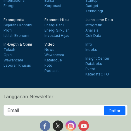
Internasional
Bursa
Startup
Energi
Korporasi
Gadget
Teknologi
Ekonopedia
Ekonomi Hijau
Jurnalisme Data
Sejarah Ekonomi
Energi Baru
Infografik
Profil
Energi Sirkular
Analisis
Istilah Ekonomi
Investasi Hijau
Cek Data
In-Depth & Opini
Video
Info
Telaah
News
Indeks
Opini
Wawancara
Insight Center
Wawancara
Katalogue
Databoks
Laporan Khusus
Foto
Event
Podcast
KatadataOTO
Langganan Newsletter
Daftar
Follow us on Facebook
Follow us on X
Follow us on Instagram
Follow us on Yout