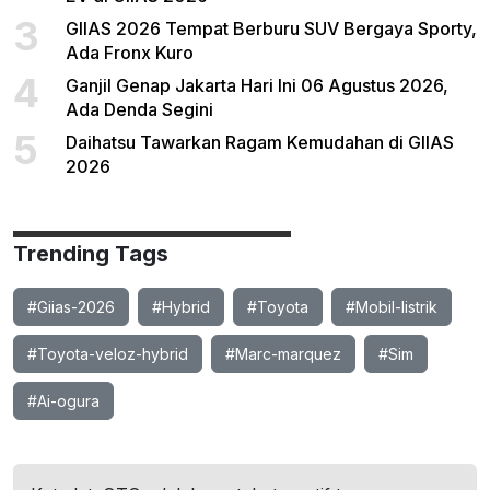
3
GIIAS 2026 Tempat Berburu SUV Bergaya Sporty,
Ada Fronx Kuro
4
Ganjil Genap Jakarta Hari Ini 06 Agustus 2026,
Ada Denda Segini
5
Daihatsu Tawarkan Ragam Kemudahan di GIIAS
2026
Trending Tags
#Giias-2026
#Hybrid
#Toyota
#Mobil-listrik
#Toyota-veloz-hybrid
#Marc-marquez
#Sim
#Ai-ogura