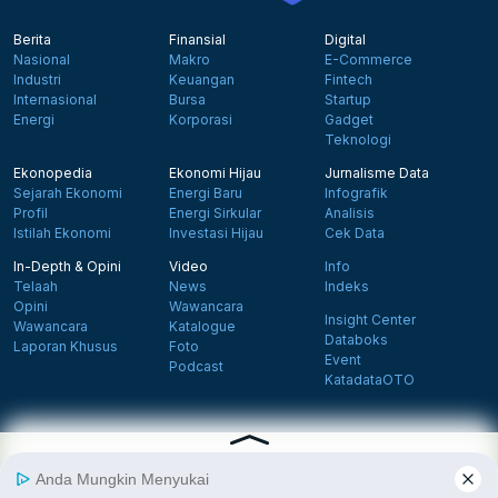
Berita
Finansial
Digital
Nasional
Makro
E-Commerce
Industri
Keuangan
Fintech
Internasional
Bursa
Startup
Energi
Korporasi
Gadget
Teknologi
Ekonopedia
Ekonomi Hijau
Jurnalisme Data
Sejarah Ekonomi
Energi Baru
Infografik
Profil
Energi Sirkular
Analisis
Istilah Ekonomi
Investasi Hijau
Cek Data
In-Depth & Opini
Video
Info
Telaah
News
Indeks
Opini
Wawancara
Insight Center
Wawancara
Katalogue
Databoks
Laporan Khusus
Foto
Event
Podcast
KatadataOTO
Langganan Newsletter