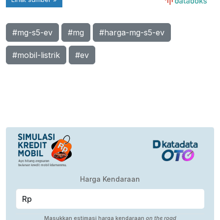
#mg-s5-ev
#mg
#harga-mg-s5-ev
#mobil-listrik
#ev