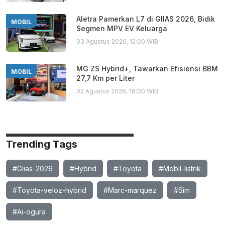
Aletra Pamerkan L7 di GIIAS 2026, Bidik
MOBIL
Segmen MPV EV Keluarga
03 Agustus 2026, 12:00 WIB
MG ZS Hybrid+, Tawarkan Efisiensi BBM
MOBIL
27,7 Km per Liter
02 Agustus 2026, 18:00 WIB
Trending Tags
#Giias-2026
#Hybrid
#Toyota
#Mobil-listrik
#Toyota-veloz-hybrid
#Marc-marquez
#Sim
#Ai-ogura