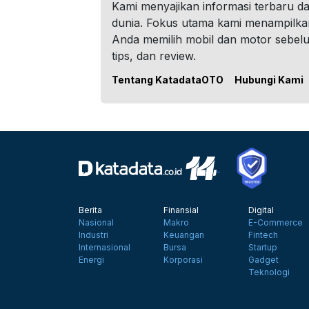
Kami menyajikan informasi terbaru dar
dunia. Fokus utama kami menampilka
Anda memilih mobil dan motor sebel
tips, dan review.
Tentang KatadataOTO
Hubungi Kami
Berita
Finansial
Digital
Nasional
Makro
E-Commerce
Industri
Keuangan
Fintech
Internasional
Bursa
Startup
Energi
Korporasi
Gadget
Teknologi