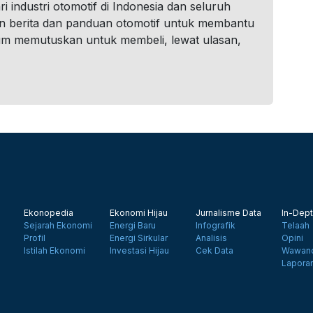
i industri otomotif di Indonesia dan seluruh
n berita dan panduan otomotif untuk membantu
um memutuskan untuk membeli, lewat ulasan,
Ekonopedia
Ekonomi Hijau
Jurnalisme Data
In-Dept
Sejarah Ekonomi
Energi Baru
Infografik
Telaah
Profil
Energi Sirkular
Analisis
Opini
Istilah Ekonomi
Investasi Hijau
Cek Data
Wawanc
Lapora