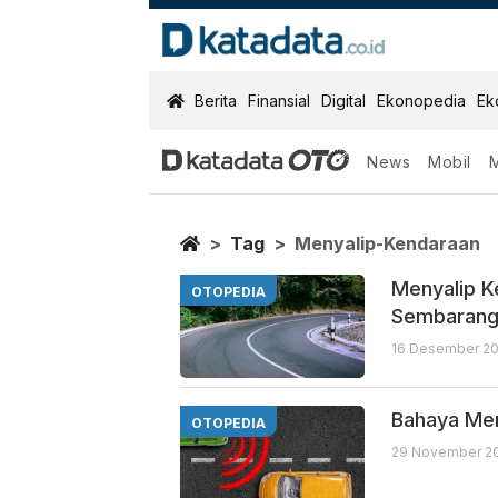
KatadataOTO
Berita
Finansial
Digital
Ekonopedia
Ek
News
Mobil
Menyalip Kend
Berita Terbaru
Home
Tag
Menyalip-Kendaraan
Menyalip K
OTOPEDIA
Sembaran
16 Desember 20
Bahaya Men
OTOPEDIA
29 November 202