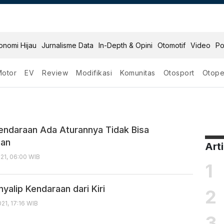
onomi Hijau
Jurnalisme Data
In-Depth & Opini
Otomotif
Video
Po
Motor
EV
Review
Modifikasi
Komunitas
Otosport
Otope
araan
endaraan Ada Aturannya Tidak Bisa
gan
Art
21, 06:00 WIB
1
yalip Kendaraan dari Kiri
2
1, 17:16 WIB
3