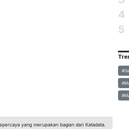
4
5
Tre
#Gi
#Mob
#Ma
tepercaya yang merupakan bagian dari Katadata.