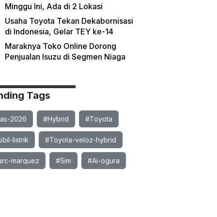
Minggu Ini, Ada di 2 Lokasi
Usaha Toyota Tekan Dekabornisasi
di Indonesia, Gelar TEY ke-14
Maraknya Toko Online Dorong
Penjualan Isuzu di Segmen Niaga
nding Tags
ias-2026
#Hybrid
#Toyota
il-listrik
#Toyota-veloz-hybrid
rc-marquez
#Sim
#Ai-ogura