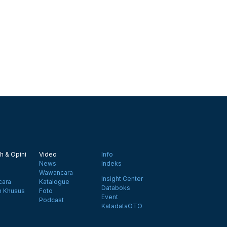
h & Opini
Video
Info
News
Indeks
Wawancara
Insight Center
ara
Katalogue
Databoks
n Khusus
Foto
Event
Podcast
KatadataOTO