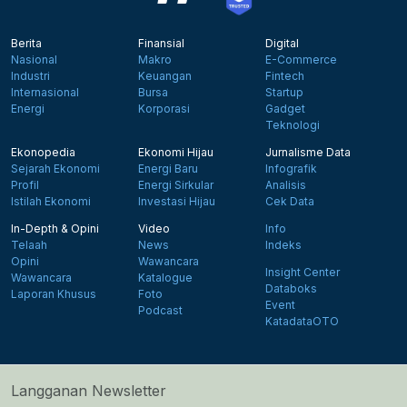
Berita
Finansial
Digital
Nasional
Makro
E-Commerce
Industri
Keuangan
Fintech
Internasional
Bursa
Startup
Energi
Korporasi
Gadget
Teknologi
Ekonopedia
Ekonomi Hijau
Jurnalisme Data
Sejarah Ekonomi
Energi Baru
Infografik
Profil
Energi Sirkular
Analisis
Istilah Ekonomi
Investasi Hijau
Cek Data
In-Depth & Opini
Video
Info
Telaah
News
Indeks
Opini
Wawancara
Insight Center
Wawancara
Katalogue
Databoks
Laporan Khusus
Foto
Event
Podcast
KatadataOTO
Langganan Newsletter