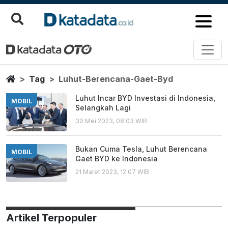
Luhut Berencana Gaet Byd
Berita Terbaru
Home
Tag
Luhut-Berencana-Gaet-Byd
Luhut Incar BYD Investasi di Indonesia,
MOBIL
Selangkah Lagi
30 Mei 2023, 08:03 WIB
Bukan Cuma Tesla, Luhut Berencana
MOBIL
Gaet BYD ke Indonesia
21 Maret 2023, 12:07 WIB
Artikel Terpopuler