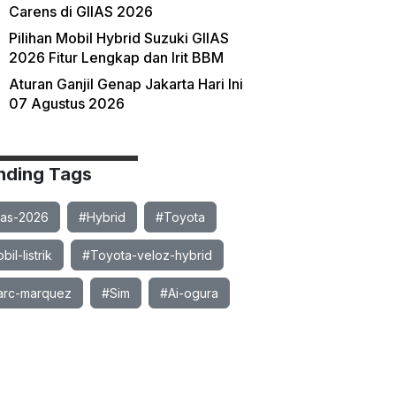
Carens di GIIAS 2026
Pilihan Mobil Hybrid Suzuki GIIAS
2026 Fitur Lengkap dan Irit BBM
Aturan Ganjil Genap Jakarta Hari Ini
07 Agustus 2026
nding Tags
ias-2026
#Hybrid
#Toyota
il-listrik
#Toyota-veloz-hybrid
rc-marquez
#Sim
#Ai-ogura