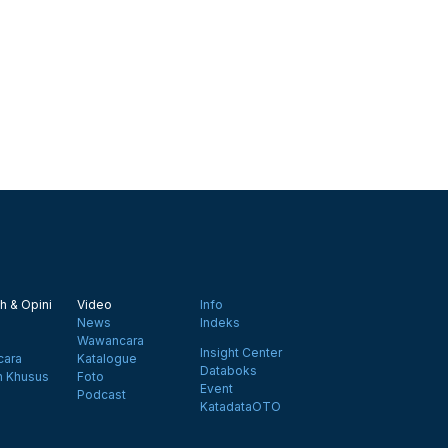
h & Opini
Video
Info
News
Indeks
Wawancara
Insight Center
ara
Katalogue
Databoks
n Khusus
Foto
Event
Podcast
KatadataOTO