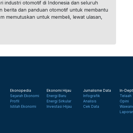
i industri otomotif di Indonesia dan seluruh
n berita dan panduan otomotif untuk membantu
um memutuskan untuk membeli, lewat ulasan,
Ekonopedia
Ekonomi Hijau
Jurnalisme Data
In-Dept
Sejarah Ekonomi
Energi Baru
Infografik
Telaah
Profil
Energi Sirkular
Analisis
Opini
Istilah Ekonomi
Investasi Hijau
Cek Data
Wawanc
Lapora