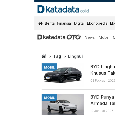
KatadataOTO
Berita
Finansial
Digital
Ekonopedia
Ek
News
Mobil
Linghui
Berita Terbaru
Home
Tag
Linghui
BYD Linghu
MOBIL
Khusus Tak
02 Februari 202
BYD Punya 
MOBIL
Armada Ta
12 Januari 2026,