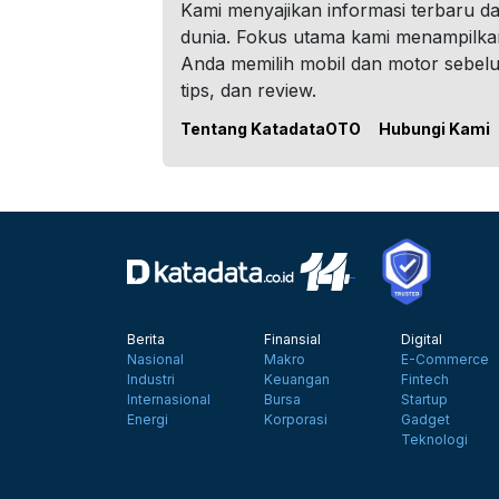
Kami menyajikan informasi terbaru dar
dunia. Fokus utama kami menampilka
Anda memilih mobil dan motor sebel
tips, dan review.
Tentang KatadataOTO
Hubungi Kami
Berita
Finansial
Digital
Nasional
Makro
E-Commerce
Industri
Keuangan
Fintech
Internasional
Bursa
Startup
Energi
Korporasi
Gadget
Teknologi