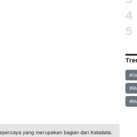
4
5
Tre
#Gi
#Mob
#Ma
tepercaya yang merupakan bagian dari Katadata.