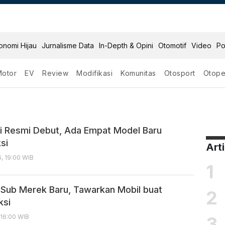
onomi Hijau
Jurnalisme Data
In-Depth & Opini
Otomotif
Video
Po
Motor
EV
Review
Modifikasi
Komunitas
Otosport
Otope
i Resmi Debut, Ada Empat Model Baru
si
Art
6, 19:00 WIB
1
Sub Merek Baru, Tawarkan Mobil buat
2
ksi
3
 16:00 WIB