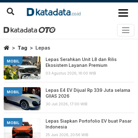
Lepas
Berita Terbaru
Home
Tag
Lepas
Lepas Serahkan Unit L8 dan Rilis
MOBIL
Ekosistem Layanan Premium
03 Agustus 2026, 16:00 WIB
Lepas E4 EV Dijual Rp 339 Juta selama
MOBIL
GIIAS 2026
30 Juli 2026, 17:00 WIB
Lepas Siapkan Portofolio EV buat Pasar
MOBIL
Indonesia
25 Juni 2026, 20:56 WIB