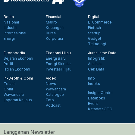
Berita
Finansial
Digital
Nasional
Makro
E-Commerce
Industri
Keuangan
Fintech
Internasional
Bursa
Startup
Energi
Korporasi
Gadget
Teknologi
Ekonopedia
Ekonomi Hijau
Jurnalisme Data
Sejarah Ekonomi
Energi Baru
Infografik
Profil
Energi Sirkular
Analisis
Istilah Ekonomi
Investasi Hijau
Cek Data
In-Depth & Opini
Video
Info
Telaah
News
Indeks
Opini
Wawancara
Insight Center
Wawancara
Katalogue
Databoks
Laporan Khusus
Foto
Event
Podcast
KatadataOTO
Langganan Newsletter