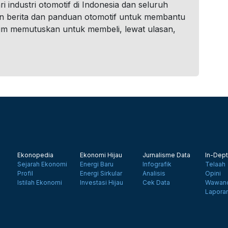
i industri otomotif di Indonesia dan seluruh
n berita dan panduan otomotif untuk membantu
um memutuskan untuk membeli, lewat ulasan,
Ekonopedia
Ekonomi Hijau
Jurnalisme Data
In-Dept
Sejarah Ekonomi
Energi Baru
Infografik
Telaah
Profil
Energi Sirkular
Analisis
Opini
Istilah Ekonomi
Investasi Hijau
Cek Data
Wawanc
Lapora