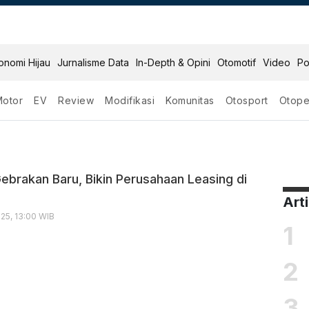
onomi Hijau
Jurnalisme Data
In-Depth & Opini
Otomotif
Video
Po
Motor
EV
Review
Modifikasi
Komunitas
Otosport
Otope
Gebrakan Baru, Bikin Perusahaan Leasing di
Art
25, 13:00 WIB
1
2
3