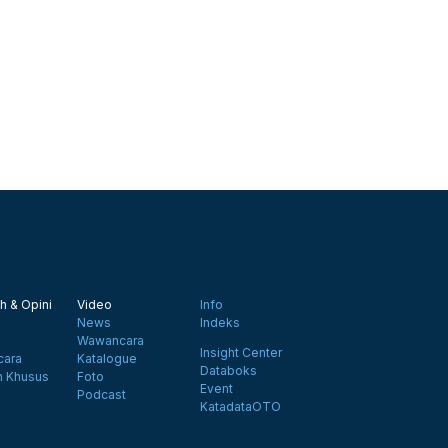
h & Opini
Video
Info
News
Indeks
Wawancara
Insight Center
ara
Katalogue
Databoks
n Khusus
Foto
Event
Podcast
KatadataOTO