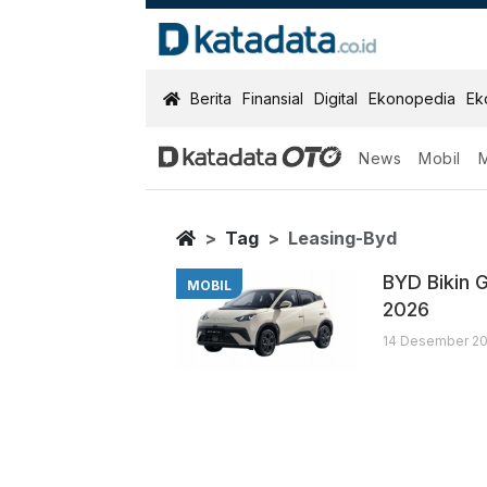
KatadataOTO
Berita
Finansial
Digital
Ekonopedia
Ek
News
Mobil
Leasing Byd
Berita Terbaru
Home
Tag
Leasing-Byd
BYD Bikin 
MOBIL
2026
14 Desember 20