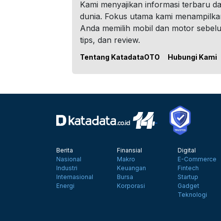
Kami menyajikan informasi terbaru dar
dunia. Fokus utama kami menampilka
Anda memilih mobil dan motor sebel
tips, dan review.
Tentang KatadataOTO
Hubungi Kami
Berita
Finansial
Digital
Nasional
Makro
E-Commerce
Industri
Keuangan
Fintech
Internasional
Bursa
Startup
Energi
Korporasi
Gadget
Teknologi