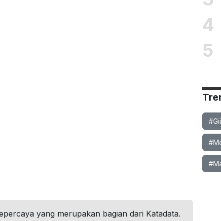
4
5
Tre
#Gi
#Mob
#Ma
tepercaya yang merupakan bagian dari Katadata.