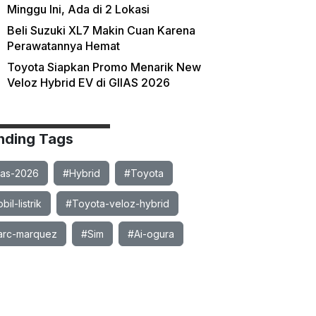
Minggu Ini, Ada di 2 Lokasi
Beli Suzuki XL7 Makin Cuan Karena
Perawatannya Hemat
Toyota Siapkan Promo Menarik New
Veloz Hybrid EV di GIIAS 2026
nding Tags
ias-2026
#Hybrid
#Toyota
il-listrik
#Toyota-veloz-hybrid
rc-marquez
#Sim
#Ai-ogura