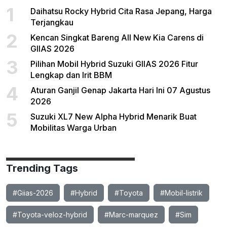
1
Daihatsu Rocky Hybrid Cita Rasa Jepang, Harga
Terjangkau
2
Kencan Singkat Bareng All New Kia Carens di
GIIAS 2026
3
Pilihan Mobil Hybrid Suzuki GIIAS 2026 Fitur
Lengkap dan Irit BBM
4
Aturan Ganjil Genap Jakarta Hari Ini 07 Agustus
2026
5
Suzuki XL7 New Alpha Hybrid Menarik Buat
Mobilitas Warga Urban
Trending Tags
#Giias-2026
#Hybrid
#Toyota
#Mobil-listrik
#Toyota-veloz-hybrid
#Marc-marquez
#Sim