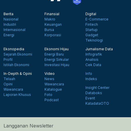
Berita
Finansial
Digital
Nasional
Makro
E-Commerce
Industri
Keuangan
Fintech
Internasional
Bursa
Startup
Energi
Korporasi
Gadget
Teknologi
Ekonopedia
Ekonomi Hijau
Jurnalisme Data
Sejarah Ekonomi
Energi Baru
Infografik
Profil
Energi Sirkular
Analisis
Istilah Ekonomi
Investasi Hijau
Cek Data
In-Depth & Opini
Video
Info
Telaah
News
Indeks
Opini
Wawancara
Insight Center
Wawancara
Katalogue
Databoks
Laporan Khusus
Foto
Event
Podcast
KatadataOTO
Langganan Newsletter