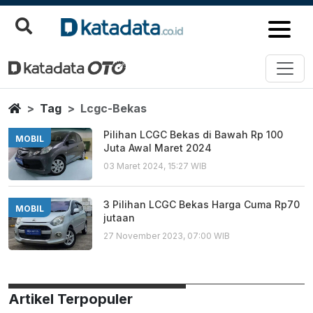
Lcgc Bekas
Berita Terbaru
Home
Tag
Lcgc-Bekas
Pilihan LCGC Bekas di Bawah Rp 100
MOBIL
Juta Awal Maret 2024
03 Maret 2024, 15:27 WIB
3 Pilihan LCGC Bekas Harga Cuma Rp70
MOBIL
jutaan
27 November 2023, 07:00 WIB
Artikel Terpopuler