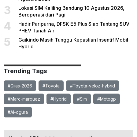
3
Lokasi SIM Keliling Bandung 10 Agustus 2026,
Beroperasi dari Pagi
4
Hadir Paripurna, DFSK E5 Plus Siap Tantang SUV
PHEV Tanah Air
5
Gaikindo Masih Tunggu Kepastian Insentif Mobil
Hybrid
Trending Tags
#Giias-2026
#Toyota
#Toyota-veloz-hybrid
#Marc-marquez
#Hybrid
#Sim
#Motogp
#Ai-ogura