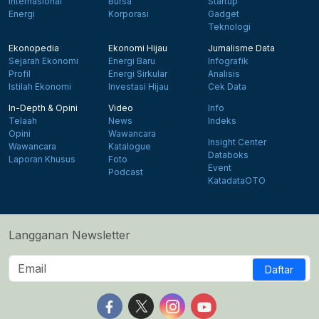
Internasional
Bursa
Startup
Energi
Korporasi
Gadget
Teknologi
Ekonopedia
Ekonomi Hijau
Jurnalisme Data
Sejarah Ekonomi
Energi Baru
Infografik
Profil
Energi Sirkular
Analisis
Istilah Ekonomi
Investasi Hijau
Cek Data
In-Depth & Opini
Video
Info
Telaah
News
Indeks
Opini
Wawancara
Insight Center
Wawancara
Katalogue
Databoks
Laporan Khusus
Foto
Event
Podcast
KatadataOTO
Langganan Newsletter
Daftar
Follow us on Facebook
Follow us on X
Follow us on Instagram
Follow us on Yout