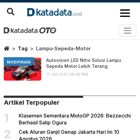
Lampu Sepeda Motor
Berita Terbaru
Home
Tag
Lampu-Sepeda-Motor
Autovision LED Nitro Solusi Lampu
MODIFIKASI
Sepeda Motor Lebih Terang
17 Juli 2022, 06:28 WIB
Artikel Terpopuler
1
Klasemen Sementara MotoGP 2026: Bezzecchi
Berhasil Salip Ogura
2
Cek Aturan Ganjil Genap Jakarta Hari Ini 10
Agustus 2026