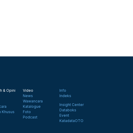
h & Opini
Video
Info
News
Indeks
Wawancara
Insight Center
ara
Katalogue
Databoks
n Khusus
Foto
Event
Podcast
KatadataOTO