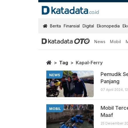
KatadataOTO
Berita
Finansial
Digital
Ekonopedia
Ek
News
Mobil
Kapal Ferry
Berita Terbaru
Home
Tag
Kapal-Ferry
Pemudik Se
NEWS
Panjang
07 April 2024, 1
Mobil Terc
MOBIL
Maaf
25 Desember 202