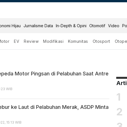
onomi Hijau
Jurnalisme Data
In-Depth & Opini
Otomotif
Video
Po
Motor
EV
Review
Modifikasi
Komunitas
Otosport
Otope
peda Motor Pingsan di Pelabuhan Saat Antre
Art
2:23 WIB
1
ebur ke Laut di Pelabuhan Merak, ASDP Minta
2
3
2, 15:13 WIB