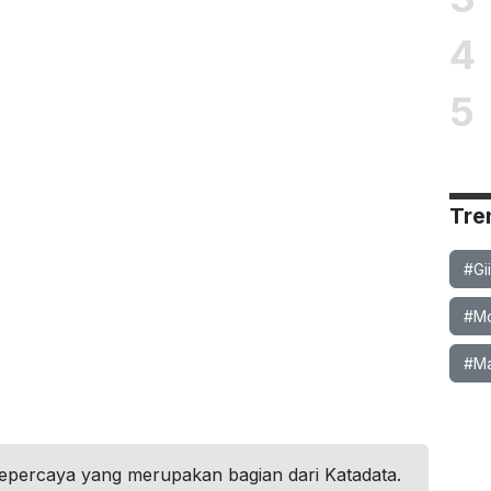
4
5
Tre
#Gi
#Mob
#Ma
tepercaya yang merupakan bagian dari Katadata.