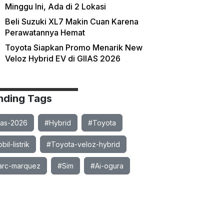
Minggu Ini, Ada di 2 Lokasi
Beli Suzuki XL7 Makin Cuan Karena
Perawatannya Hemat
Toyota Siapkan Promo Menarik New
Veloz Hybrid EV di GIIAS 2026
nding Tags
ias-2026
#Hybrid
#Toyota
il-listrik
#Toyota-veloz-hybrid
rc-marquez
#Sim
#Ai-ogura