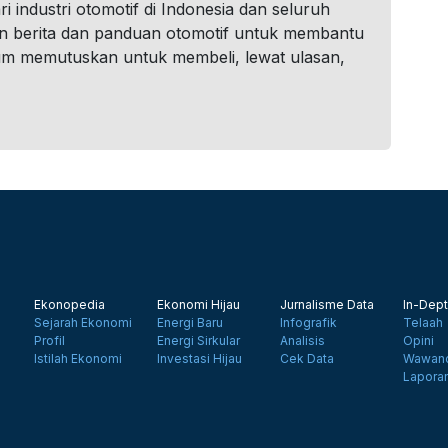
i industri otomotif di Indonesia dan seluruh
n berita dan panduan otomotif untuk membantu
um memutuskan untuk membeli, lewat ulasan,
Ekonopedia
Ekonomi Hijau
Jurnalisme Data
In-Dept
Sejarah Ekonomi
Energi Baru
Infografik
Telaah
Profil
Energi Sirkular
Analisis
Opini
Istilah Ekonomi
Investasi Hijau
Cek Data
Wawanc
Lapora