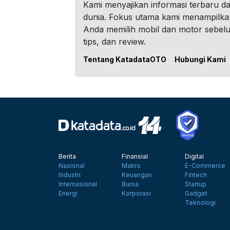
Kami menyajikan informasi terbaru dar
dunia. Fokus utama kami menampilka
Anda memilih mobil dan motor sebel
tips, dan review.
Tentang KatadataOTO
Hubungi Kami
Berita
Finansial
Digital
Nasional
Makro
E-Commerce
Industri
Keuangan
Fintech
Internasional
Bursa
Startup
Energi
Korporasi
Gadget
Teknologi