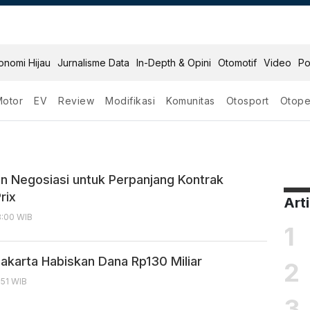
onomi Hijau
Jurnalisme Data
In-Depth & Opini
Otomotif
Video
Po
Motor
EV
Review
Modifikasi
Komunitas
Otosport
Otope
n Negosiasi untuk Perpanjang Kontrak
rix
Art
8:00 WIB
1
Jakarta Habiskan Dana Rp130 Miliar
2
:51 WIB
3