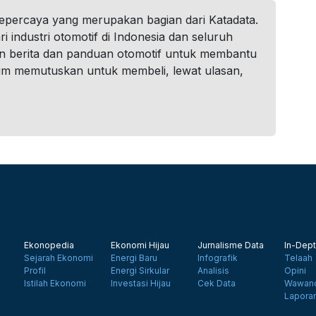
tepercaya yang merupakan bagian dari Katadata.
i industri otomotif di Indonesia dan seluruh
n berita dan panduan otomotif untuk membantu
um memutuskan untuk membeli, lewat ulasan,
Ekonopedia
Ekonomi Hijau
Jurnalisme Data
In-Dept
Sejarah Ekonomi
Energi Baru
Infografik
Telaah
Profil
Energi Sirkular
Analisis
Opini
Istilah Ekonomi
Investasi Hijau
Cek Data
Wawanc
Lapora