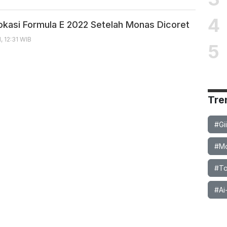
4
 Lokasi Formula E 2022 Setelah Monas Dicoret
, 12:31 WIB
5
Tre
#Gi
#Mob
#To
#Ai