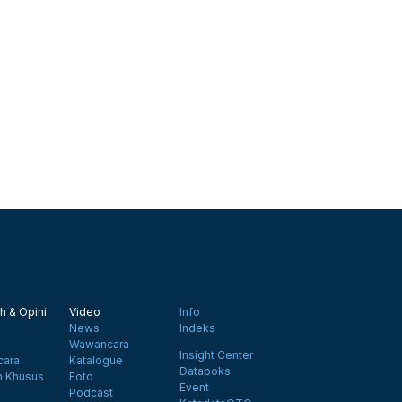
h & Opini
Video
Info
News
Indeks
Wawancara
Insight Center
ara
Katalogue
Databoks
n Khusus
Foto
Event
Podcast