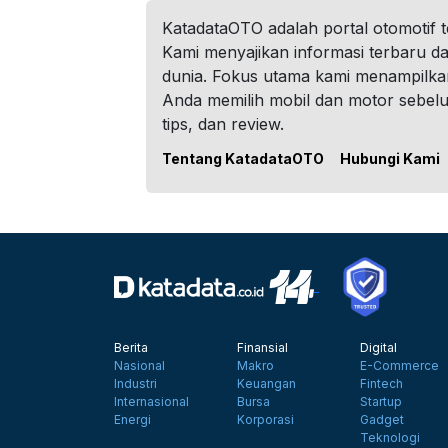
KatadataOTO adalah portal otomotif 
Kami menyajikan informasi terbaru dar
dunia. Fokus utama kami menampilka
Anda memilih mobil dan motor sebel
tips, dan review.
Tentang KatadataOTO
Hubungi Kami
Berita
Finansial
Digital
Nasional
Makro
E-Commerce
Industri
Keuangan
Fintech
Internasional
Bursa
Startup
Energi
Korporasi
Gadget
Teknologi