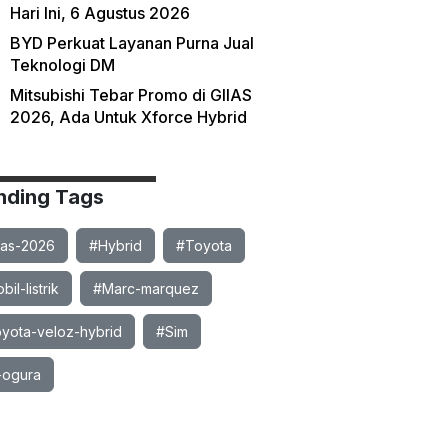
Hari Ini, 6 Agustus 2026
BYD Perkuat Layanan Purna Jual
Teknologi DM
Mitsubishi Tebar Promo di GIIAS
2026, Ada Untuk Xforce Hybrid
nding Tags
ias-2026
#Hybrid
#Toyota
il-listrik
#Marc-marquez
yota-veloz-hybrid
#Sim
-ogura