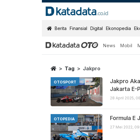
KatadataOTO
Berita
Finansial
Digital
Ekonopedia
Ek
News
Mobil
Jakpro
Berita Terbaru
Home
Tag
Jakpro
Jakpro Aka
OTOSPORT
Jakarta E-P
28 April 2025, 0
Formula E 
OTOPEDIA
27 Mei 2022, 09